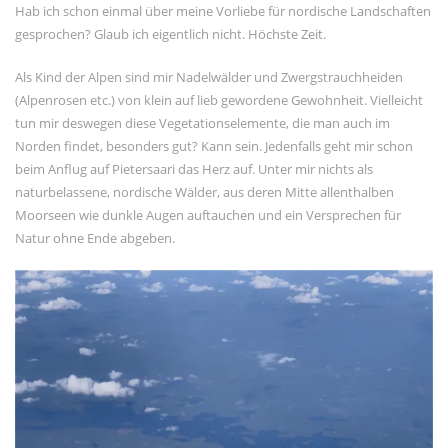
Hab ich schon einmal über meine Vorliebe für nordische Landschaften
Allgemein
gesprochen? Glaub ich eigentlich nicht. Höchste Zeit.
Gäste
Jans Weg zum Yachtmaster
Als Kind der Alpen sind mir Nadelwälder und Zwergstrauchheiden
(Alpenrosen etc.) von klein auf lieb gewordene Gewohnheit. Vielleicht
MCO Team
tun mir deswegen diese Vegetationselemente, die man auch im
Menschen
Norden findet, besonders gut? Kann sein. Jedenfalls geht mir schon
beim Anflug auf Pietersaari das Herz auf. Unter mir nichts als
News
naturbelassene, nordische Wälder, aus deren Mitte allenthalben
OceanLife
Moorseen wie dunkle Augen auftauchen und ein Versprechen für
RYA Training
Natur ohne Ende abgeben.
Schulungsyacht
Spezialkurse
Törnbericht OceanLife
Törnbericht Training
ARCHIVE