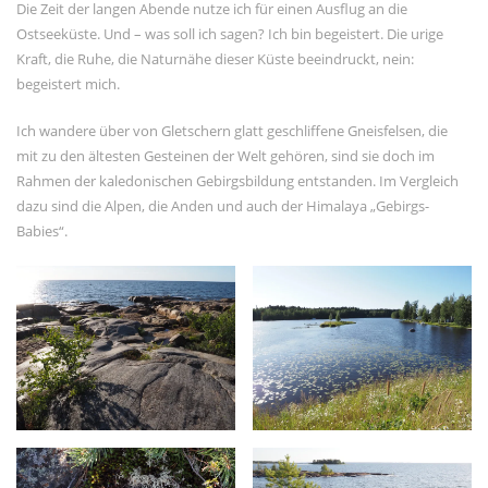
Die Zeit der langen Abende nutze ich für einen Ausflug an die
Kommentar-Feed
Ostseeküste. Und – was soll ich sagen? Ich bin begeistert. Die urige
WordPress.org
Kraft, die Ruhe, die Naturnähe dieser Küste beeindruckt, nein:
begeistert mich.
Ich wandere über von Gletschern glatt geschliffene Gneisfelsen, die
mit zu den ältesten Gesteinen der Welt gehören, sind sie doch im
Rahmen der kaledonischen Gebirgsbildung entstanden. Im Vergleich
dazu sind die Alpen, die Anden und auch der Himalaya „Gebirgs-
Babies“.