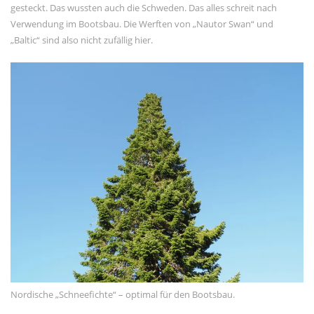
gesteckt. Das wussten auch die Schweden. Das alles schreit nach
Februar 2021
Verwendung im Bootsbau. Die Werften von „Nautor Swan“ und
Januar 2021
„Baltic“ sind also nicht zufällig hier.
November 2020
Oktober 2020
September 2020
August 2020
Juli 2020
Juni 2020
Mai 2020
META
Registrieren
Anmelden
Nordische „Schneefichte“ – optimal für den Bootsbau.
Eintrags-Feed