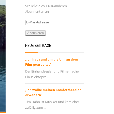
Schließe dich 1.604 anderen
Abonnenten an
E-
Mail-
Adresse
Abonnieren
NEUE BEITRÄGE
„Ich hab rund um die Uhr an dem
Film gearbeitet“
Der Einhandsegler und Filmemacher
Claus Aktopra...
„Ich wollte meinen Komfortbereich
erweitern“
Tim Hahn ist Musiker und kam eher
zufällig zum ...