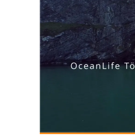
Allgemein
Gäste
Jans Weg zum Yachtmaster
MCO Team
Menschen
News
OceanLife
RYA Training
Schulungsyacht
Spezialkurse
Törnbericht OceanLife
Törnbericht Training
ARCHIVE