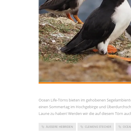
Kommentar-Feed
WordPress.org
Ocean Life-Törns bieten im gehobenen Segelambiente e
einen Sommertag im Hochgebirge und Überdurchschnit
Laune zu haben! Werden wir die auf diesem Törn auc
ÄUSSERE HEBRIDEN
CLEMENS STECHER
OCEA