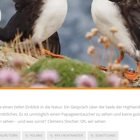
inen tiefen Einblick in die Natur. Ein Gespräch über die Seele der Highland
tliches. Es ist unmöglich einen Papageientaucher zu sehen und keine gut
h sehen – und was sonst? Clemens Stecher: Oh, wir sehen
NLIFE-TÖRN
POLARIS
RYA YACHTMASTER
SCHOTTLAND