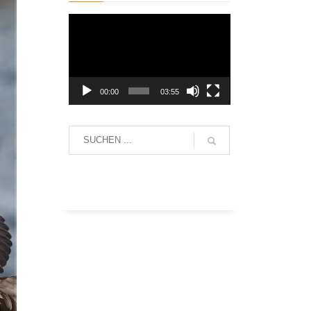
Video-
Player
00:00
03:55