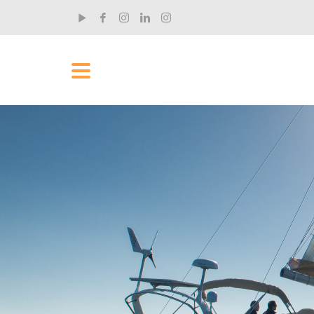
RECENT POSTS
„Ich hab rund um die Uhr an dem Film gearbeitet“
Der Einhandsegler und Filmemacher Claus Aktopra...
„Ich wollte meinen Komfortbereich erweitern“
Tim Hahn ist Musiker und kam eher zufällig zum ...
Was man als Yachtmaster fürs Leben lernt
Stephan Hofmann ist seit kurzem RYA Yachtmaster...
Was Segeln mit Demut zu tun hat
Stephan Hofmann ist seit kurzem RYA Yachtmaster...
Wie aus einer Landratte ein Yachtmaster wird
Stephan Hofmann ist seit kurzem RYA Yachtmaster...