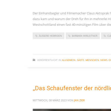
November 2023
September 2023
Der Einhandsegler und Filmemacher Claus Aktoprak ha
dazu kam und warum der Dreh für ihn in mehrerlei Hin
Juni 2023
Westschottland einen fast 40-minütigen Film über di
Mai 2023
März 2023
ÄUSSERE HEBRIDEN
BARBARA WIRLEITNER
CL
Dezember 2022
September 2022
Juni 2022
VERÖFFENTLICHT IN
ALLGEMEIN
,
GÄSTE
,
MENSCHEN
,
NEWS
,
O
Februar 2022
Januar 2022
Oktober 2021
„Das Schaufenster der nördli
Juni 2021
Mai 2021
MITTWOCH, 08 MÄRZ 2023
VON
JAN ZIER
April 2021