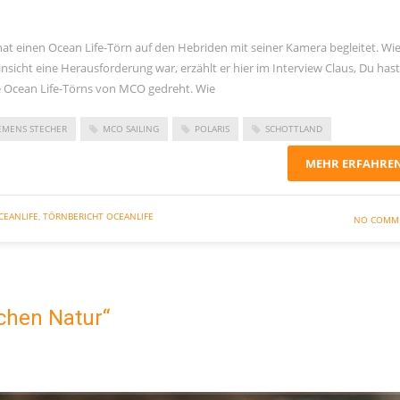
t einen Ocean Life-Törn auf den Hebriden mit seiner Kamera begleitet. Wie
sicht eine Herausforderung war, erzählt er hier im Interview Claus, Du hast
e Ocean Life-Törns von MCO gedreht. Wie
EMENS STECHER
MCO SAILING
POLARIS
SCHOTTLAND
MEHR ERFAHRE
CEANLIFE
,
TÖRNBERICHT OCEANLIFE
NO COMM
chen Natur“