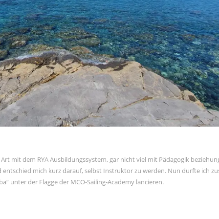
n Art mit dem RYA Ausbildungssystem, gar nicht viel mit Pädagogik beziehu
entschied mich kurz darauf, selbst Instruktor zu werden. Nun durfte ich 
Elba“ unter der Flagge der MCO-Sailing-Academy lancieren.