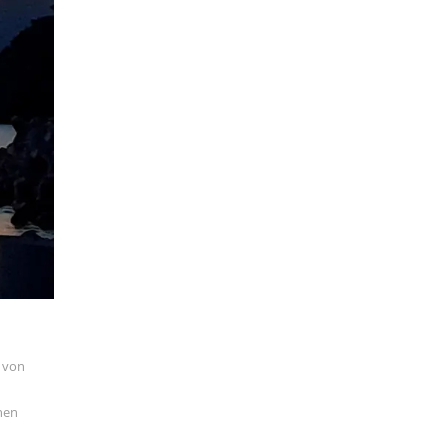
 von
chen