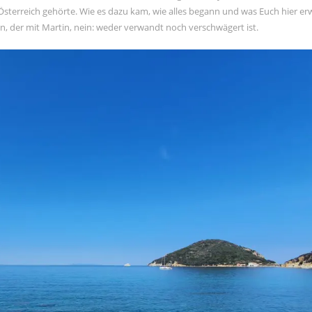
Österreich gehörte. Wie es dazu kam, wie alles begann und was Euch hier er
n, der mit Martin, nein: weder verwandt noch verschwägert ist.