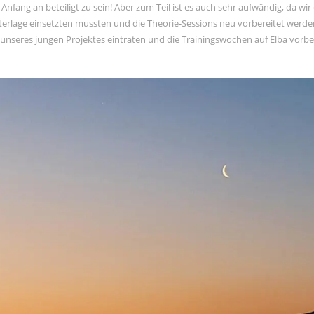
 Anfang an beteiligt zu sein! Aber zum Teil ist es auch sehr aufwändig, da wir
erlage einsetzten mussten und die Theorie-Sessions neu vorbereitet werde
e unseres jungen Projektes eintraten und die Trainingswochen auf Elba vorbe