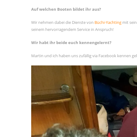
Auf welchen Booten bildet ihr aus?
Wir nehmen dabei die Dienste von
Büchi-Yachting
mit sein
seinem hervorragendem Service in Anspruch!
Wir habt ihr beide euch kennengelernt?
Martin und ich haben uns zufällig via Facebook kennen ge