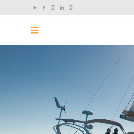
RECENT POSTS
„Ich hab rund um die Uhr an dem Film gearbeitet“
Der Einhandsegler und Filmemacher Claus Aktopra...
„Ich wollte meinen Komfortbereich erweitern“
Tim Hahn ist Musiker und kam eher zufällig zum ...
Was man als Yachtmaster fürs Leben lernt
Stephan Hofmann ist seit kurzem RYA Yachtmaster...
Was Segeln mit Demut zu tun hat
Stephan Hofmann ist seit kurzem RYA Yachtmaster...
Wie aus einer Landratte ein Yachtmaster wird
Stephan Hofmann ist seit kurzem RYA Yachtmaster...