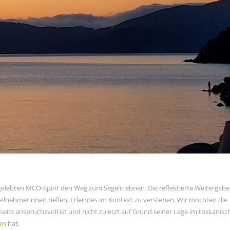
elebten MCO-Spirit den Weg zum Segeln ebnen. Die reflektierte Weitergabe
ilnehmerinnen helfen, Erlerntes im Kontext zu verstehen. Wir möchten die
rseits anspruchsvoll ist und nicht zuletzt auf Grund seiner Lage im toskanis
ten
hat.