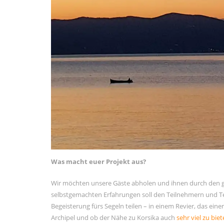
Kommentar-Feed
WordPress.org
Was macht euer Projekt aus?
Wir möchten unsere Gäste abholen und ihnen durch den g
selbstgemachten Erfahrungen soll den Teilnehmern und Te
Begeisterung fürs Segeln teilen – in einem Revier, das eine
Archipel und ob der Nähe zu Korsika auch
sehr viel zu bie