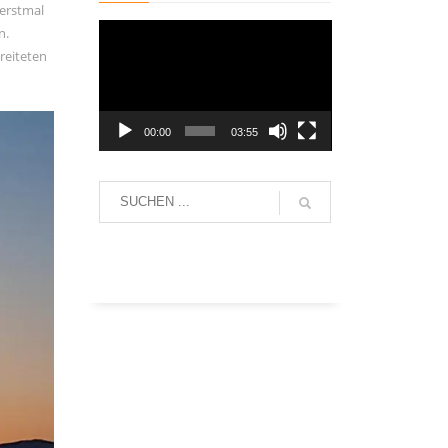
 erstmal
Video-
n.
Player
reiteten
00:00
03:55