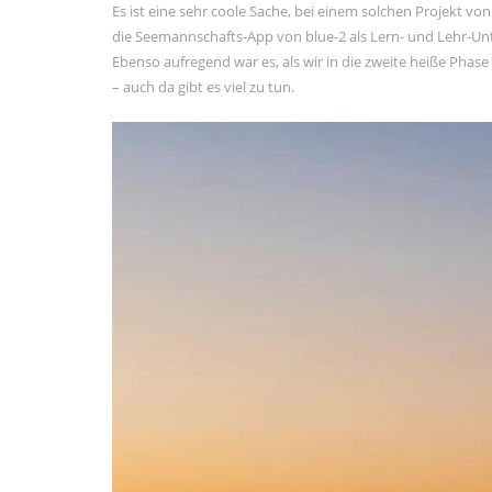
Es ist eine sehr coole Sache, bei einem solchen Projekt von
Februar 2021
die Seemannschafts-App von blue-2 als Lern- und Lehr-Unt
Januar 2021
Ebenso aufregend war es, als wir in die zweite heiße Phas
November 2020
– auch da gibt es viel zu tun.
Oktober 2020
September 2020
August 2020
Juli 2020
Juni 2020
Mai 2020
META
Registrieren
Anmelden
Eintrags-Feed