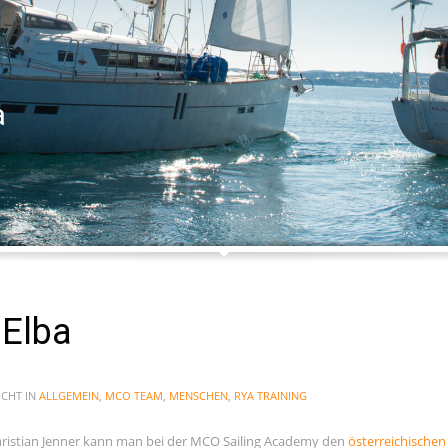
lambie...
a
 Elba
CHT IN
ALLGEMEIN
,
MCO TEAM
,
MENSCHEN
,
RYA TRAINING
istian Jenner kann man bei der MCO Sailing Academy den
österreichische