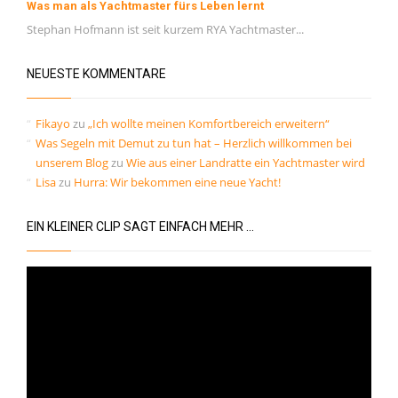
Was man als Yachtmaster fürs Leben lernt
Kommentar-Feed
Stephan Hofmann ist seit kurzem RYA Yachtmaster...
WordPress.org
NEUESTE KOMMENTARE
Fikayo
zu
„Ich wollte meinen Komfortbereich erweitern“
Was Segeln mit Demut zu tun hat – Herzlich willkommen bei
unserem Blog
zu
Wie aus einer Landratte ein Yachtmaster wird
Lisa
zu
Hurra: Wir bekommen eine neue Yacht!
EIN KLEINER CLIP SAGT EINFACH MEHR …
Video-
Player