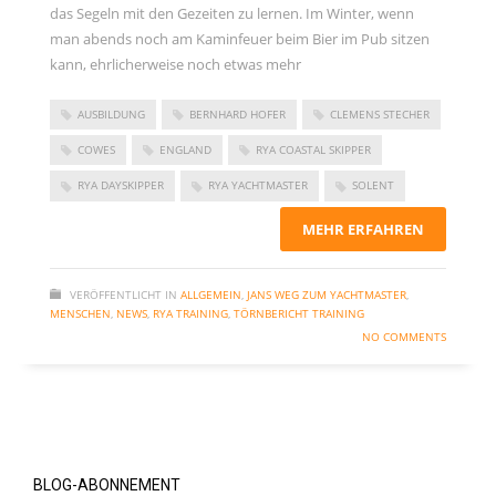
das Segeln mit den Gezeiten zu lernen. Im Winter, wenn
November 2023
man abends noch am Kaminfeuer beim Bier im Pub sitzen
September 2023
kann, ehrlicherweise noch etwas mehr
Juni 2023
AUSBILDUNG
BERNHARD HOFER
CLEMENS STECHER
Mai 2023
COWES
ENGLAND
RYA COASTAL SKIPPER
März 2023
RYA DAYSKIPPER
RYA YACHTMASTER
SOLENT
Dezember 2022
September 2022
MEHR ERFAHREN
Juni 2022
VERÖFFENTLICHT IN
ALLGEMEIN
,
JANS WEG ZUM YACHTMASTER
,
Februar 2022
MENSCHEN
,
NEWS
,
RYA TRAINING
,
TÖRNBERICHT TRAINING
Januar 2022
NO COMMENTS
Oktober 2021
Juni 2021
Mai 2021
April 2021
BLOG-ABONNEMENT