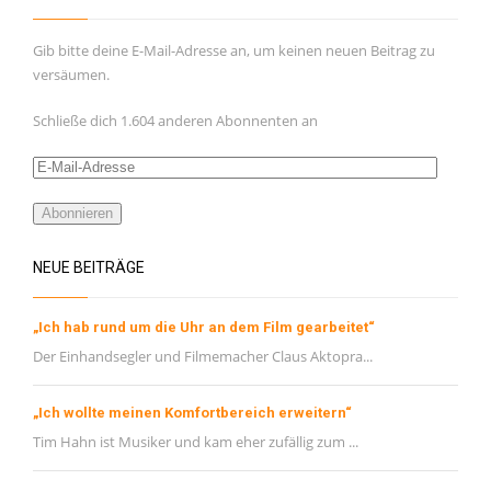
Februar 2021
Januar 2021
Gib bitte deine E-Mail-Adresse an, um keinen neuen Beitrag zu
versäumen.
November 2020
Oktober 2020
Schließe dich 1.604 anderen Abonnenten an
September 2020
E-
August 2020
Mail-
Adresse
Abonnieren
Juli 2020
Juni 2020
NEUE BEITRÄGE
Mai 2020
„Ich hab rund um die Uhr an dem Film gearbeitet“
META
Der Einhandsegler und Filmemacher Claus Aktopra...
Registrieren
„Ich wollte meinen Komfortbereich erweitern“
Anmelden
Tim Hahn ist Musiker und kam eher zufällig zum ...
Eintrags-Feed