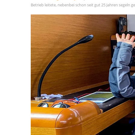
Allgemein
Betrieb leitete, nebenbei schon seit gut 25 Jahren segeln ge
Gäste
Jans Weg zum Yachtmaster
MCO Team
Menschen
News
OceanLife
RYA Training
Schulungsyacht
Spezialkurse
Törnbericht OceanLife
Törnbericht Training
ARCHIVE