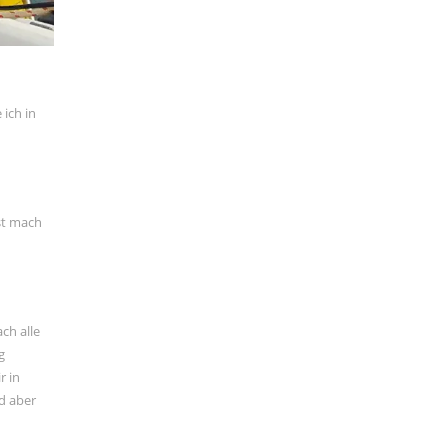
 ich in
st mach
ch alle
g
r in
d aber