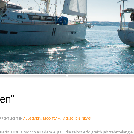
lambie...
en“
FENTLICHT IN
ALLGEMEIN
,
MCO TEAM
,
MENSCHEN
,
NEWS
uerin: Ursula Mönch aus dem Allgäu, die selbst erfolgreich jahrzehntelang e