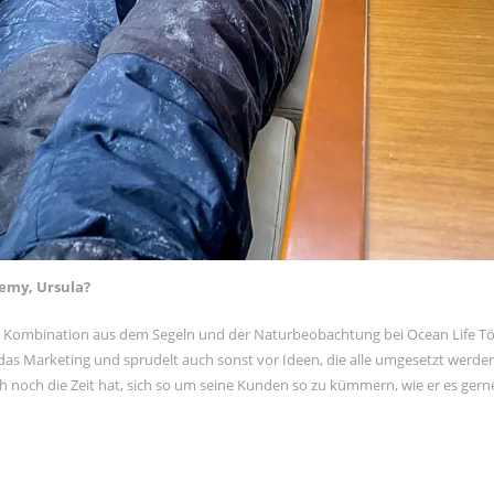
demy, Ursula?
die Kombination aus dem Segeln und der Naturbeobachtung bei Ocean Life Tö
das Marketing und sprudelt auch sonst vor Ideen, die alle umgesetzt werden
ch noch die Zeit hat, sich so um seine Kunden so zu kümmern, wie er es gern