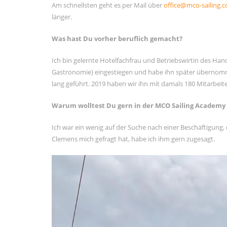
Am schnellsten geht es per Mail über
office@mco-sailing.
Februar 2021
länger.
Januar 2021
Was hast Du vorher beruflich gemacht?
November 2020
Oktober 2020
Ich bin gelernte Hotelfachfrau und Betriebswirtin des Handw
September 2020
Gastronomie) eingestiegen und habe ihn später übernomm
lang geführt. 2019 haben wir ihn mit damals 180 Mitarbeit
August 2020
Juli 2020
Warum wolltest Du gern in der MCO Sailing Academy
Juni 2020
Ich war ein wenig auf der Suche nach einer Beschäftigung,
Mai 2020
Clemens mich gefragt hat, habe ich ihm gern zugesagt.
META
Registrieren
Anmelden
Eintrags-Feed