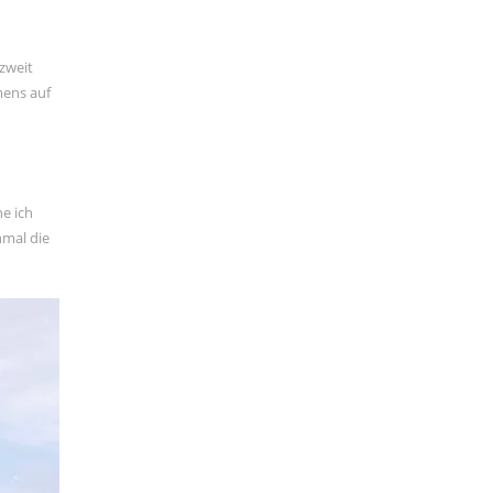
 zweit
mens auf
he ich
nmal die