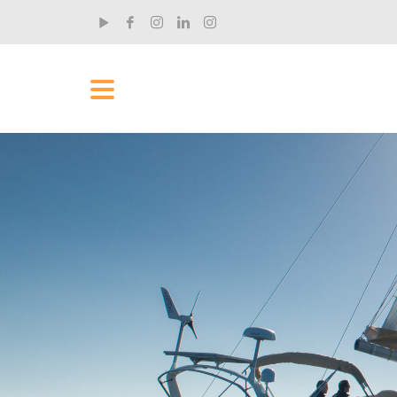
RECENT POSTS
„Ich hab rund um die Uhr an dem Film gearbeitet“
Der Einhandsegler und Filmemacher Claus Aktopra...
„Ich wollte meinen Komfortbereich erweitern“
Tim Hahn ist Musiker und kam eher zufällig zum ...
Was man als Yachtmaster fürs Leben lernt
Stephan Hofmann ist seit kurzem RYA Yachtmaster...
Was Segeln mit Demut zu tun hat
Stephan Hofmann ist seit kurzem RYA Yachtmaster...
Wie aus einer Landratte ein Yachtmaster wird
Stephan Hofmann ist seit kurzem RYA Yachtmaster...