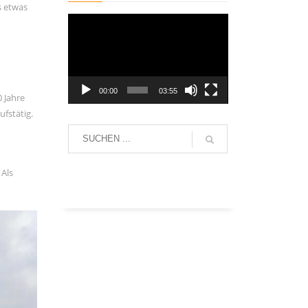
s etwas
Video-
Player
00:00
03:55
 Jahre
ufstätig.
 Als