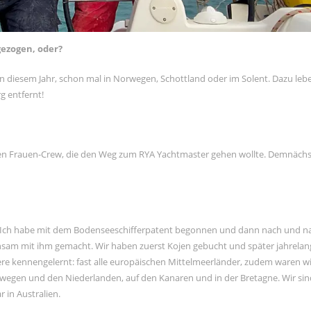
gezogen, oder?
in diesem Jahr, schon mal in Norwegen, Schottland oder im Solent. Dazu lebe
g entfernt!
rsten Frauen-Crew, die den Weg zum RYA Yachtmaster gehen wollte. Demnäch
 Ich habe mit dem Bodenseeschifferpatent begonnen und dann nach und na
nsam mit ihm gemacht. Wir haben zuerst Kojen gebucht und später jahrelan
iere kennengelernt: fast alle europäischen Mittelmeerländer, zudem waren wi
wegen und den Niederlanden, auf den Kanaren und in der Bretagne. Wir sin
 in Australien.