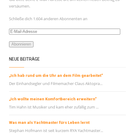
Februar 2021
versäumen.
Januar 2021
Schließe dich 1.604 anderen Abonnenten an
November 2020
E-
Oktober 2020
Mail-
September 2020
Adresse
Abonnieren
August 2020
NEUE BEITRÄGE
Juli 2020
Juni 2020
„Ich hab rund um die Uhr an dem Film gearbeitet“
Mai 2020
Der Einhandsegler und Filmemacher Claus Aktopra...
META
„Ich wollte meinen Komfortbereich erweitern“
Tim Hahn ist Musiker und kam eher zufällig zum ...
Registrieren
Anmelden
Was man als Yachtmaster fürs Leben lernt
Eintrags-Feed
Stephan Hofmann ist seit kurzem RYA Yachtmaster...