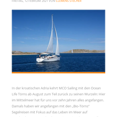
FREITAG, 12 FEBRUAR 2021
VON
CLEMENS STECHER
Allgemein
Gäste
Jans Weg zum Yachtmaster
MCO Team
Menschen
News
OceanLife
RYA Training
Schulungsyacht
Spezialkurse
Törnbericht OceanLife
In der kroatischen Adria kehrt MCO Sailing mit den Ocean
Life Törns ab August zum Teil zurück zu seinen Wurzeln: Hier
Törnbericht Training
im Mittelmeer hat für uns vor zehn Jahren alles angefangen.
ARCHIVE
Damals haben wir angefangen mit den „Bio-Törns“
Segelreisen mit Fokus auf das Leben im Meer auf