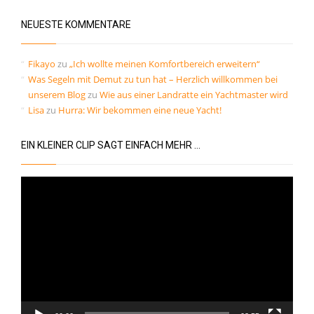
Kommentar-Feed
NEUESTE KOMMENTARE
WordPress.org
Fikayo
zu
„Ich wollte meinen Komfortbereich erweitern“
Was Segeln mit Demut zu tun hat – Herzlich willkommen bei
unserem Blog
zu
Wie aus einer Landratte ein Yachtmaster wird
Lisa
zu
Hurra: Wir bekommen eine neue Yacht!
EIN KLEINER CLIP SAGT EINFACH MEHR …
Video-
Player