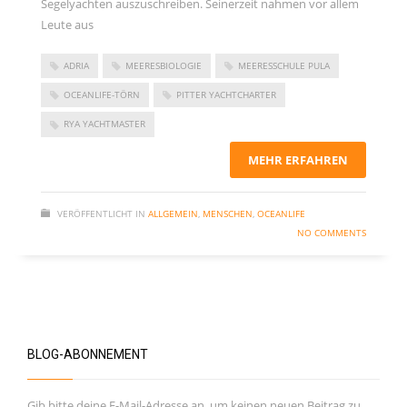
Segelyachten auszuschreiben. Seinerzeit nahmen vor allem
November 2023
Leute aus
September 2023
ADRIA
MEERESBIOLOGIE
MEERESSCHULE PULA
Juni 2023
OCEANLIFE-TÖRN
PITTER YACHTCHARTER
Mai 2023
RYA YACHTMASTER
März 2023
Dezember 2022
MEHR ERFAHREN
September 2022
Juni 2022
VERÖFFENTLICHT IN
ALLGEMEIN
,
MENSCHEN
,
OCEANLIFE
NO COMMENTS
Februar 2022
Januar 2022
Oktober 2021
Juni 2021
BLOG-ABONNEMENT
Mai 2021
April 2021
Gib bitte deine E-Mail-Adresse an, um keinen neuen Beitrag zu