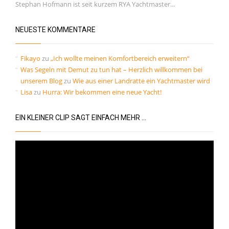
Stephan Hofmann ist seit kurzem RYA Yachtmaster...
Kommentar-Feed
WordPress.org
NEUESTE KOMMENTARE
Fikayo
zu
„Ich wollte meinen Komfortbereich erweitern“
Was Segeln mit Demut zu tun hat – Herzlich willkommen bei
unserem Blog
zu
Wie aus einer Landratte ein Yachtmaster wird
Lisa
zu
Hurra: Wir bekommen eine neue Yacht!
EIN KLEINER CLIP SAGT EINFACH MEHR …
Video-
Player