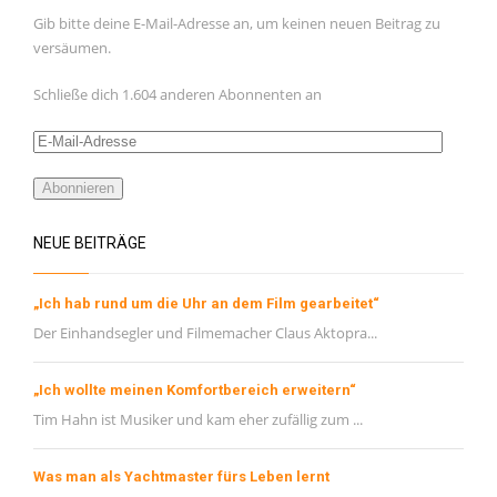
Februar 2021
Gib bitte deine E-Mail-Adresse an, um keinen neuen Beitrag zu
versäumen.
Januar 2021
November 2020
Schließe dich 1.604 anderen Abonnenten an
Oktober 2020
E-
September 2020
Mail-
Adresse
Abonnieren
August 2020
Juli 2020
NEUE BEITRÄGE
Juni 2020
Mai 2020
„Ich hab rund um die Uhr an dem Film gearbeitet“
Der Einhandsegler und Filmemacher Claus Aktopra...
META
„Ich wollte meinen Komfortbereich erweitern“
Registrieren
Tim Hahn ist Musiker und kam eher zufällig zum ...
Anmelden
Eintrags-Feed
Was man als Yachtmaster fürs Leben lernt