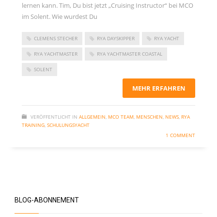
lernen kann. Tim, Du bist jetzt „Cruising Instructor“ bei MCO
November 2023
im Solent. Wie wurdest Du
September 2023
Juni 2023
CLEMENS STECHER
RYA DAYSKIPPER
RYA YACHT
Mai 2023
RYA YACHTMASTER
RYA YACHTMASTER COASTAL
März 2023
SOLENT
Dezember 2022
MEHR ERFAHREN
September 2022
Juni 2022
VERÖFFENTLICHT IN
ALLGEMEIN
,
MCO TEAM
,
MENSCHEN
,
NEWS
,
RYA
TRAINING
,
SCHULUNGSYACHT
Februar 2022
1 COMMENT
Januar 2022
Oktober 2021
Juni 2021
Mai 2021
BLOG-ABONNEMENT
April 2021