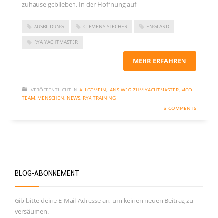
zuhause geblieben. In der Hoffnung auf
Kommentar-Feed
WordPress.org
AUSBILDUNG
CLEMENS STECHER
ENGLAND
RYA YACHTMASTER
MEHR ERFAHREN
VERÖFFENTLICHT IN
ALLGEMEIN
,
JANS WEG ZUM YACHTMASTER
,
MCO
TEAM
,
MENSCHEN
,
NEWS
,
RYA TRAINING
3 COMMENTS
BLOG-ABONNEMENT
Gib bitte deine E-Mail-Adresse an, um keinen neuen Beitrag zu
versäumen.