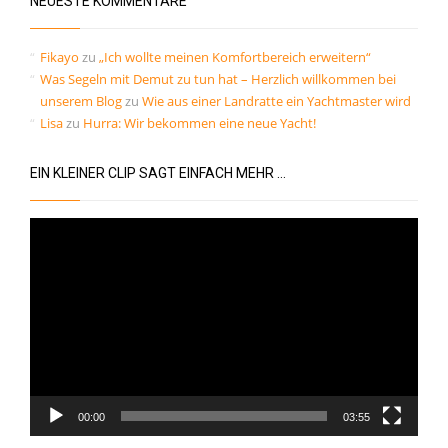
NEUESTE KOMMENTARE
Fikayo
zu
„Ich wollte meinen Komfortbereich erweitern“
Was Segeln mit Demut zu tun hat – Herzlich willkommen bei
unserem Blog
zu
Wie aus einer Landratte ein Yachtmaster wird
Lisa
zu
Hurra: Wir bekommen eine neue Yacht!
EIN KLEINER CLIP SAGT EINFACH MEHR …
Video-
Player
00:00
03:55