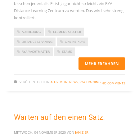
bisschen jedenfalls. Es ist ja gar nicht so leicht, ein RYA
November 2023
Distance Learning Zentrum zu werden. Das wird sehr streng
September 2023
kontrolliert.
Juni 2023
AUSBILDUNG
CLEMENS STECHER
Mai 2023
DISTANCE LERANING
ONLINE-KURS
März 2023
RYA YACHTMASTER
STAMS
Dezember 2022
September 2022
MEHR ERFAHREN
Juni 2022
VERÖFFENTLICHT IN
ALLGEMEIN
,
NEWS
,
RYA TRAINING
Februar 2022
NO COMMENTS
Januar 2022
Oktober 2021
Juni 2021
Warten auf den einen Satz.
Mai 2021
April 2021
MITTWOCH, 04 NOVEMBER 2020
VON
JAN ZIER