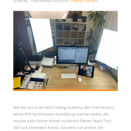
SONNTAG, 15 NOVEMBER 2020
VON
CLEMENS STECHER
Allgemein
Gäste
Jans Weg zum Yachtmaster
MCO Team
Menschen
News
OceanLife
RYA Training
Schulungsyacht
Spezialkurse
Törnbericht OceanLife
Törnbericht Training
Wer bei uns in der MCO Sailing Academy den Theorie-Kurs
seiner RYA Yachtmaster-Ausbildung machen wollte, der
ARCHIVE
musste dafür bisher immer ins Kloster fahren. Nach Tirol,
tief nach Österreich hinein. Das wird nun anders. Ein