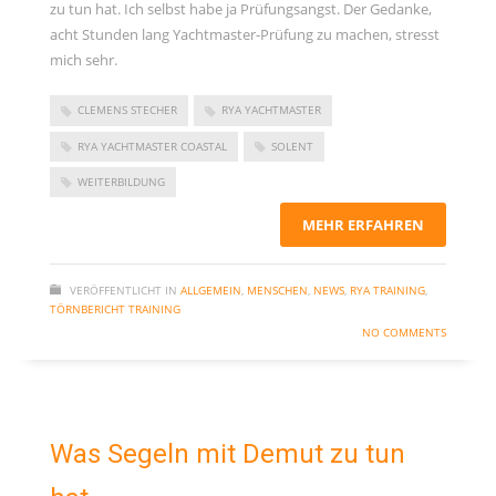
zu tun hat. Ich selbst habe ja Prüfungsangst. Der Gedanke,
Kommentar-Feed
acht Stunden lang Yachtmaster-Prüfung zu machen, stresst
WordPress.org
mich sehr.
CLEMENS STECHER
RYA YACHTMASTER
RYA YACHTMASTER COASTAL
SOLENT
WEITERBILDUNG
MEHR ERFAHREN
VERÖFFENTLICHT IN
ALLGEMEIN
,
MENSCHEN
,
NEWS
,
RYA TRAINING
,
TÖRNBERICHT TRAINING
NO COMMENTS
Was Segeln mit Demut zu tun