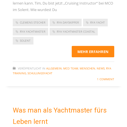
lernen kann. Tim, Du bist jetzt „Cruising Instructor“ bei MCO
November 2023
im Solent. Wie wurdest Du
September 2023
Juni 2023
CLEMENS STECHER
RYA DAYSKIPPER
RYA YACHT
Mai 2023
RYA YACHTMASTER
RYA YACHTMASTER COASTAL
März 2023
SOLENT
Dezember 2022
MEHR ERFAHREN
September 2022
Juni 2022
VERÖFFENTLICHT IN
ALLGEMEIN
,
MCO TEAM
,
MENSCHEN
,
NEWS
,
RYA
TRAINING
,
SCHULUNGSYACHT
Februar 2022
1 COMMENT
Januar 2022
Oktober 2021
Juni 2021
Was man als Yachtmaster fürs
Mai 2021
Leben lernt
April 2021