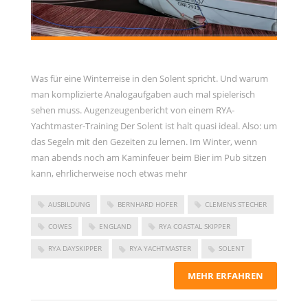
Was für eine Winterreise in den Solent spricht. Und warum
man komplizierte Analogaufgaben auch mal spielerisch
sehen muss. Augenzeugenbericht von einem RYA-
Yachtmaster-Training Der Solent ist halt quasi ideal. Also: um
das Segeln mit den Gezeiten zu lernen. Im Winter, wenn
man abends noch am Kaminfeuer beim Bier im Pub sitzen
kann, ehrlicherweise noch etwas mehr
AUSBILDUNG
BERNHARD HOFER
CLEMENS STECHER
COWES
ENGLAND
RYA COASTAL SKIPPER
RYA DAYSKIPPER
RYA YACHTMASTER
SOLENT
MEHR ERFAHREN