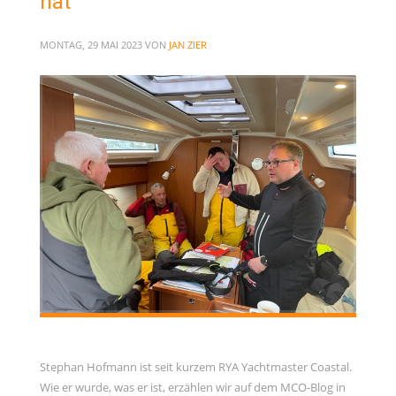
hat
MONTAG, 29 MAI 2023
VON
JAN ZIER
Stephan Hofmann ist seit kurzem RYA Yachtmaster Coastal.
Wie er wurde, was er ist, erzählen wir auf dem MCO-Blog in