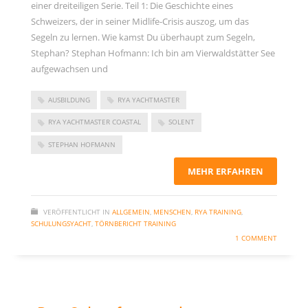
einer dreiteiligen Serie. Teil 1: Die Geschichte eines
Schweizers, der in seiner Midlife-Crisis auszog, um das
Segeln zu lernen. Wie kamst Du überhaupt zum Segeln,
Stephan? Stephan Hofmann: Ich bin am Vierwaldstätter See
aufgewachsen und
AUSBILDUNG
RYA YACHTMASTER
RYA YACHTMASTER COASTAL
SOLENT
STEPHAN HOFMANN
MEHR ERFAHREN
VERÖFFENTLICHT IN
ALLGEMEIN
,
MENSCHEN
,
RYA TRAINING
,
SCHULUNGSYACHT
,
TÖRNBERICHT TRAINING
1 COMMENT