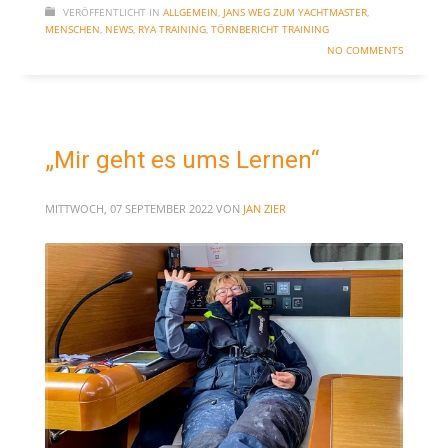
VERÖFFENTLICHT IN
ALLGEMEIN
,
JANS WEG ZUM YACHTMASTER
,
MENSCHEN
,
NEWS
,
RYA TRAINING
,
TÖRNBERICHT TRAINING
NO COMMENTS
„Mir geht es ums Lernen“
MITTWOCH, 07 SEPTEMBER 2022
VON
JAN ZIER