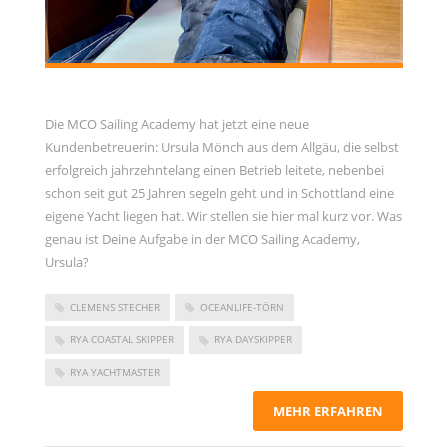
Die MCO Sailing Academy hat jetzt eine neue
Kundenbetreuerin: Ursula Mönch aus dem Allgäu, die selbst
erfolgreich jahrzehntelang einen Betrieb leitete, nebenbei
schon seit gut 25 Jahren segeln geht und in Schottland eine
eigene Yacht liegen hat. Wir stellen sie hier mal kurz vor. Was
genau ist Deine Aufgabe in der MCO Sailing Academy,
Ursula?
CLEMENS STECHER
OCEANLIFE-TÖRN
RYA COASTAL SKIPPER
RYA DAYSKIPPER
RYA YACHTMASTER
MEHR ERFAHREN