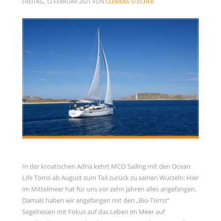
FREITAG, 12 FEBRUAR 2021
VON
CLEMENS STECHER
Allgemein
Gäste
Jans Weg zum Yachtmaster
MCO Team
Menschen
News
OceanLife
RYA Training
Schulungsyacht
Spezialkurse
Törnbericht OceanLife
In der kroatischen Adria kehrt MCO Sailing mit den Ocean
Life Törns ab August zum Teil zurück zu seinen Wurzeln: Hier
Törnbericht Training
im Mittelmeer hat für uns vor zehn Jahren alles angefangen.
ARCHIVE
Damals haben wir angefangen mit den „Bio-Törns“
Segelreisen mit Fokus auf das Leben im Meer auf