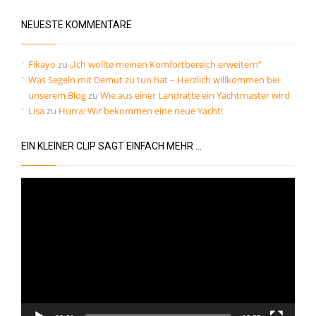
Kommentar-Feed
NEUESTE KOMMENTARE
WordPress.org
Fikayo
zu
„Ich wollte meinen Komfortbereich erweitern“
Was Segeln mit Demut zu tun hat – Herzlich willkommen bei
unserem Blog
zu
Wie aus einer Landratte ein Yachtmaster wird
Lisa
zu
Hurra: Wir bekommen eine neue Yacht!
EIN KLEINER CLIP SAGT EINFACH MEHR …
Video-
Player