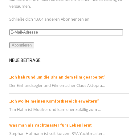
Februar 2021
versäumen.
Januar 2021
Schließe dich 1.604 anderen Abonnenten an
November 2020
E-
Oktober 2020
Mail-
September 2020
Adresse
Abonnieren
August 2020
NEUE BEITRÄGE
Juli 2020
Juni 2020
„Ich hab rund um die Uhr an dem Film gearbeitet“
Mai 2020
Der Einhandsegler und Filmemacher Claus Aktopra...
META
„Ich wollte meinen Komfortbereich erweitern“
Tim Hahn ist Musiker und kam eher zufällig zum ...
Registrieren
Anmelden
Was man als Yachtmaster fürs Leben lernt
Eintrags-Feed
Stephan Hofmann ist seit kurzem RYA Yachtmaster...