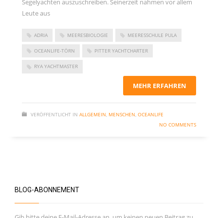
Segelyachten auszuschreiben. Seinerzeit nahmen vor allem
November 2023
Leute aus
September 2023
ADRIA
MEERESBIOLOGIE
MEERESSCHULE PULA
Juni 2023
OCEANLIFE-TÖRN
PITTER YACHTCHARTER
Mai 2023
RYA YACHTMASTER
März 2023
Dezember 2022
MEHR ERFAHREN
September 2022
Juni 2022
VERÖFFENTLICHT IN
ALLGEMEIN
,
MENSCHEN
,
OCEANLIFE
NO COMMENTS
Februar 2022
Januar 2022
Oktober 2021
Juni 2021
BLOG-ABONNEMENT
Mai 2021
April 2021
Gib bitte deine E-Mail-Adresse an, um keinen neuen Beitrag zu