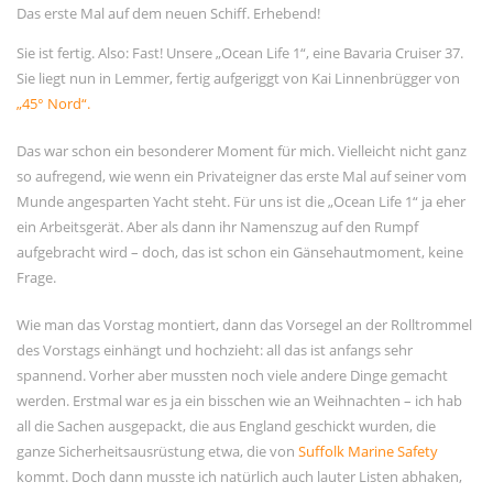
Das erste Mal auf dem neuen Schiff. Erhebend!
November 2023
September 2023
Sie ist fertig. Also: Fast! Unsere „Ocean Life 1“, eine Bavaria Cruiser 37.
Sie liegt nun in Lemmer, fertig aufgeriggt von Kai Linnenbrügger von
Juni 2023
„45° Nord“.
Mai 2023
Das war schon ein besonderer Moment für mich. Vielleicht nicht ganz
März 2023
so aufregend, wie wenn ein Privateigner das erste Mal auf seiner vom
Dezember 2022
Munde angesparten Yacht steht. Für uns ist die „Ocean Life 1“ ja eher
September 2022
ein Arbeitsgerät. Aber als dann ihr Namenszug auf den Rumpf
aufgebracht wird – doch, das ist schon ein Gänsehautmoment, keine
Juni 2022
Frage.
Februar 2022
Wie man das Vorstag montiert, dann das Vorsegel an der Rolltrommel
Januar 2022
des Vorstags einhängt und hochzieht: all das ist anfangs sehr
Oktober 2021
spannend. Vorher aber mussten noch viele andere Dinge gemacht
werden. Erstmal war es ja ein bisschen wie an Weihnachten – ich hab
Juni 2021
all die Sachen ausgepackt, die aus England geschickt wurden, die
Mai 2021
ganze Sicherheitsausrüstung etwa, die von
Suffolk Marine Safety
April 2021
kommt. Doch dann musste ich natürlich auch lauter Listen abhaken,