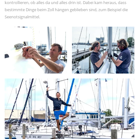
kontrollieren, ob alles da und alles drin ist. Dabei kam heraus, dass
Februar 2021
bestimmte Dinge beim Zoll hängen geblieben sind, zum Beispiel die
Januar 2021
Seenotsignalmittel.
November 2020
Oktober 2020
September 2020
August 2020
Juli 2020
Juni 2020
Mai 2020
META
Registrieren
Anmelden
Eintrags-Feed