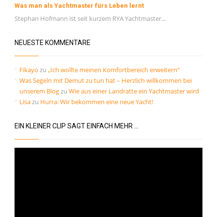
Was man als Yachtmaster fürs Leben lernt
Stephan Hofmann ist seit kurzem RYA Yachtmaster...
NEUESTE KOMMENTARE
Fikayo
zu
„Ich wollte meinen Komfortbereich erweitern“
Was Segeln mit Demut zu tun hat – Herzlich willkommen bei
unserem Blog
zu
Wie aus einer Landratte ein Yachtmaster wird
Lisa
zu
Hurra: Wir bekommen eine neue Yacht!
EIN KLEINER CLIP SAGT EINFACH MEHR …
Video-
Player