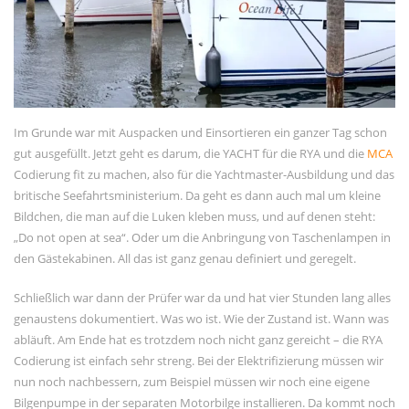
Kommentar-Feed
WordPress.org
Im Grunde war mit Auspacken und Einsortieren ein ganzer Tag schon
gut ausgefüllt. Jetzt geht es darum, die YACHT für die RYA und die
MCA
Codierung fit zu machen, also für die Yachtmaster-Ausbildung und das
britische Seefahrtsministerium. Da geht es dann auch mal um kleine
Bildchen, die man auf die Luken kleben muss, und auf denen steht:
„Do not open at sea“. Oder um die Anbringung von Taschenlampen in
den Gästekabinen. All das ist ganz genau definiert und geregelt.
Schließlich war dann der Prüfer war da und hat vier Stunden lang alles
genaustens dokumentiert. Was wo ist. Wie der Zustand ist. Wann was
abläuft. Am Ende hat es trotzdem noch nicht ganz gereicht – die RYA
Codierung ist einfach sehr streng. Bei der Elektrifizierung müssen wir
nun noch nachbessern, zum Beispiel müssen wir noch eine eigene
Bilgenpumpe in der separaten Motorbilge installieren. Da kommt noch