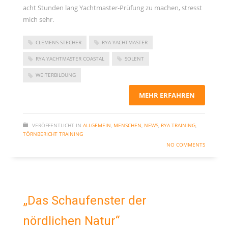
acht Stunden lang Yachtmaster-Prüfung zu machen, stresst
mich sehr.
CLEMENS STECHER
RYA YACHTMASTER
RYA YACHTMASTER COASTAL
SOLENT
WEITERBILDUNG
MEHR ERFAHREN
VERÖFFENTLICHT IN
ALLGEMEIN
,
MENSCHEN
,
NEWS
,
RYA TRAINING
,
TÖRNBERICHT TRAINING
NO COMMENTS
„Das Schaufenster der
nördlichen Natur“