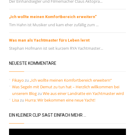
Der Einhandsegler und Filmemacher Claus Aktopra...
„Ich wollte meinen Komfortbereich erweitern“
Tim Hahn ist Musiker und kam eher zufällig zum ...
Was man als Yachtmaster fürs Leben lernt
Stephan Hofmann ist seit kurzem RYA Yachtmaster...
NEUESTE KOMMENTARE
Fikayo
zu
„Ich wollte meinen Komfortbereich erweitern“
Was Segeln mit Demut zu tun hat – Herzlich willkommen bei
unserem Blog
zu
Wie aus einer Landratte ein Yachtmaster wird
Lisa
zu
Hurra: Wir bekommen eine neue Yacht!
EIN KLEINER CLIP SAGT EINFACH MEHR …
Video-