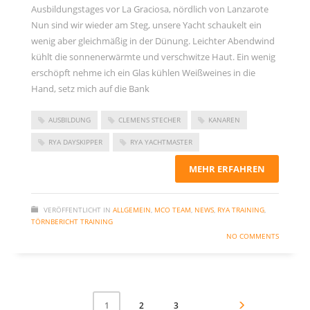
Ausbildungstages vor La Graciosa, nördlich von Lanzarote
Nun sind wir wieder am Steg, unsere Yacht schaukelt ein
wenig aber gleichmäßig in der Dünung. Leichter Abendwind
kühlt die sonnenerwärmte und verschwitze Haut. Ein wenig
erschöpft nehme ich ein Glas kühlen Weißweines in die
Hand, setz mich auf die Bank
AUSBILDUNG
CLEMENS STECHER
KANAREN
RYA DAYSKIPPER
RYA YACHTMASTER
MEHR ERFAHREN
VERÖFFENTLICHT IN
ALLGEMEIN
,
MCO TEAM
,
NEWS
,
RYA TRAINING
,
TÖRNBERICHT TRAINING
NO COMMENTS
2
3
1