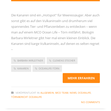
Die Kanaren sind ein „Hotspot“ für Meeressäuger. Aber auch
sonst gibt es auf den Vulkaninseln und drumherum viel
spannendes Tier- und Pflanzenleben zu entdecken – wenn
man auf einem MCO Ocean Life – Törn mitfährt. Biologin
Barbara Wirleitner gibt hier mal einen kleinen Einblick. Die
Kanaren sind karge Vulkaninseln, auf denen es selten regnet
–
BARBARA WIRLEITNER
CLEMENS STECHER
KANAREN
OCEANLIFE-TÖRN
MEHR ERFAHREN
VERÖFFENTLICHT IN
ALLGEMEIN
,
MCO TEAM
,
NEWS
,
OCEANLIFE
,
TÖRNBERICHT OCEANLIFE
NO COMMENTS