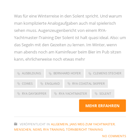
Was für eine Winterreise in den Solent spricht. Und warum
man komplizierte Analogaufgaben auch mal spielerisch
sehen muss. Augenzeugenbericht von einem RYA-
Yachtmaster-Training Der Solent ist halt quasi ideal. Also: um
das Segeln mit den Gezeiten zu lernen. Im Winter, wenn
man abends noch am Kaminfeuer beim Bier im Pub sitzen
kann, ehrlicherweise noch etwas mehr
AUSBILDUNG
BERNHARD HOFER
CLEMENS STECHER
COWES
ENGLAND
RYA COASTAL SKIPPER
RYA DAYSKIPPER
RYA YACHTMASTER
SOLENT
MEHR ERFAHREN
VERÖFFENTLICHT IN
ALLGEMEIN
,
JANS WEG ZUM YACHTMASTER
,
MENSCHEN
,
NEWS
,
RYA TRAINING
,
TÖRNBERICHT TRAINING
NO COMMENTS