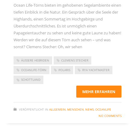
Ocean Life-Törns bieten im gehobenen Segelambiente einen
tiefen Einblick in die Natur. Ein Gespräch über die Seele der
Highlands, einen Sommertag im Hochgebirge und
Überdurchschnittliches. Es ist unmöglich einen
Papageientaucher zu sehen und keine gute Laune zu haben!
Werden wir die auf diesem Törn auch sehen – und was
sonst? Clemens Stecher: Oh, wir sehen
ÄUSSERE HEBRIDEN
CLEMENS STECHER
OCEANLIFE-TÖRN
POLARIS
RYA YACHTMASTER
SCHOTTLAND
MEHR ERFAHREN
VERÖFFENTLICHT IN
ALLGEMEIN
,
MENSCHEN
,
NEWS
,
OCEANLIFE
NO COMMENTS