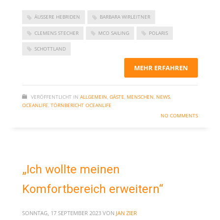
November 2023
ÄUSSERE HEBRIDEN
BARBARA WIRLEITNER
September 2023
CLEMENS STECHER
MCO SAILING
POLARIS
Juni 2023
SCHOTTLAND
Mai 2023
MEHR ERFAHREN
März 2023
Dezember 2022
VERÖFFENTLICHT IN
ALLGEMEIN
,
GÄSTE
,
MENSCHEN
,
NEWS
,
September 2022
OCEANLIFE
,
TÖRNBERICHT OCEANLIFE
Juni 2022
NO COMMENTS
Februar 2022
Januar 2022
Oktober 2021
„Ich wollte meinen
Juni 2021
Komfortbereich erweitern“
Mai 2021
April 2021
SONNTAG, 17 SEPTEMBER 2023
VON
JAN ZIER