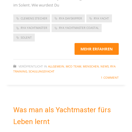
Kommentar-Feed
im Solent. Wie wurdest Du
WordPress.org
CLEMENS STECHER
RYA DAYSKIPPER
RYA YACHT
RYA YACHTMASTER
RYA YACHTMASTER COASTAL
SOLENT
MEHR ERFAHREN
VERÖFFENTLICHT IN
ALLGEMEIN
,
MCO TEAM
,
MENSCHEN
,
NEWS
,
RYA
TRAINING
,
SCHULUNGSYACHT
1 COMMENT
Was man als Yachtmaster fürs
Leben lernt