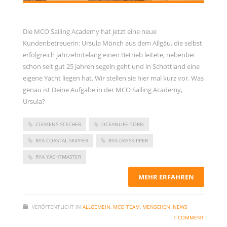
Die MCO Sailing Academy hat jetzt eine neue
Kundenbetreuerin: Ursula Mönch aus dem Allgäu, die selbst
erfolgreich jahrzehntelang einen Betrieb leitete, nebenbei
schon seit gut 25 Jahren segeln geht und in Schottland eine
eigene Yacht liegen hat. Wir stellen sie hier mal kurz vor. Was
genau ist Deine Aufgabe in der MCO Sailing Academy,
Ursula?
CLEMENS STECHER
OCEANLIFE-TÖRN
RYA COASTAL SKIPPER
RYA DAYSKIPPER
RYA YACHTMASTER
MEHR ERFAHREN
VERÖFFENTLICHT IN
ALLGEMEIN
,
MCO TEAM
,
MENSCHEN
,
NEWS
1 COMMENT