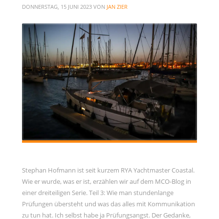
DONNERSTAG, 15 JUNI 2023
VON
JAN ZIER
Stephan Hofmann ist seit kurzem RYA Yachtmaster Coastal.
Wie er wurde, was er ist, erzählen wir auf dem MCO-Blog in
einer dreiteiligen Serie. Teil 3: Wie man stundenlange
Prüfungen übersteht und was das alles mit Kommunikation
zu tun hat. Ich selbst habe ja Prüfungsangst. Der Gedanke,