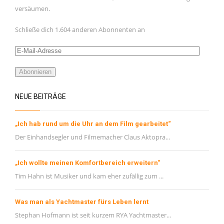
Februar 2021
versäumen.
Januar 2021
Schließe dich 1.604 anderen Abonnenten an
November 2020
E-
Oktober 2020
Mail-
September 2020
Adresse
Abonnieren
August 2020
NEUE BEITRÄGE
Juli 2020
Juni 2020
„Ich hab rund um die Uhr an dem Film gearbeitet“
Mai 2020
Der Einhandsegler und Filmemacher Claus Aktopra...
META
„Ich wollte meinen Komfortbereich erweitern“
Tim Hahn ist Musiker und kam eher zufällig zum ...
Registrieren
Anmelden
Was man als Yachtmaster fürs Leben lernt
Eintrags-Feed
Stephan Hofmann ist seit kurzem RYA Yachtmaster...