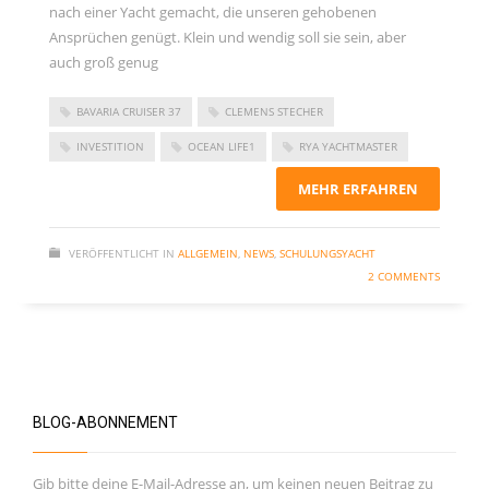
nach einer Yacht gemacht, die unseren gehobenen
November 2023
Ansprüchen genügt. Klein und wendig soll sie sein, aber
September 2023
auch groß genug
Juni 2023
BAVARIA CRUISER 37
CLEMENS STECHER
Mai 2023
INVESTITION
OCEAN LIFE1
RYA YACHTMASTER
März 2023
Dezember 2022
MEHR ERFAHREN
September 2022
VERÖFFENTLICHT IN
ALLGEMEIN
,
NEWS
,
SCHULUNGSYACHT
Juni 2022
2 COMMENTS
Februar 2022
Januar 2022
Oktober 2021
Juni 2021
BLOG-ABONNEMENT
Mai 2021
April 2021
Gib bitte deine E-Mail-Adresse an, um keinen neuen Beitrag zu