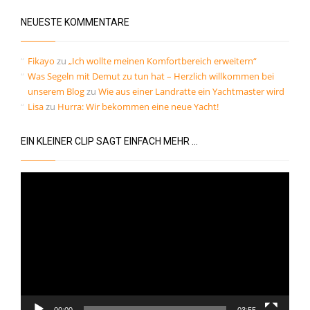
Kommentar-Feed
NEUESTE KOMMENTARE
WordPress.org
Fikayo
zu
„Ich wollte meinen Komfortbereich erweitern“
Was Segeln mit Demut zu tun hat – Herzlich willkommen bei
unserem Blog
zu
Wie aus einer Landratte ein Yachtmaster wird
Lisa
zu
Hurra: Wir bekommen eine neue Yacht!
EIN KLEINER CLIP SAGT EINFACH MEHR …
Video-
Player