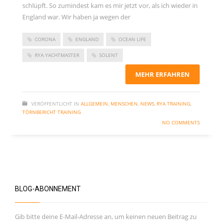
schlüpft. So zumindest kam es mir jetzt vor, als ich wieder in
November 2023
England war. Wir haben ja wegen der
September 2023
Juni 2023
CORONA
ENGLAND
OCEAN LIFE
Mai 2023
RYA YACHTMASTER
SOLENT
März 2023
MEHR ERFAHREN
Dezember 2022
September 2022
VERÖFFENTLICHT IN
ALLGEMEIN
,
MENSCHEN
,
NEWS
,
RYA TRAINING
,
TÖRNBERICHT TRAINING
Juni 2022
NO COMMENTS
Februar 2022
Januar 2022
Oktober 2021
Juni 2021
BLOG-ABONNEMENT
Mai 2021
April 2021
Gib bitte deine E-Mail-Adresse an, um keinen neuen Beitrag zu