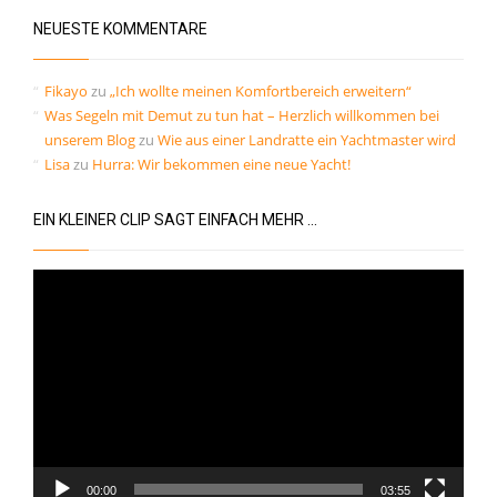
Kommentar-Feed
NEUESTE KOMMENTARE
WordPress.org
Fikayo
zu
„Ich wollte meinen Komfortbereich erweitern“
Was Segeln mit Demut zu tun hat – Herzlich willkommen bei
unserem Blog
zu
Wie aus einer Landratte ein Yachtmaster wird
Lisa
zu
Hurra: Wir bekommen eine neue Yacht!
EIN KLEINER CLIP SAGT EINFACH MEHR …
Video-
Player
00:00
03:55