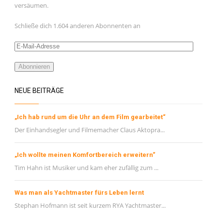
versäumen.
Februar 2021
Januar 2021
Schließe dich 1.604 anderen Abonnenten an
November 2020
E-
Oktober 2020
Mail-
Adresse
Abonnieren
September 2020
August 2020
NEUE BEITRÄGE
Juli 2020
Juni 2020
„Ich hab rund um die Uhr an dem Film gearbeitet“
Mai 2020
Der Einhandsegler und Filmemacher Claus Aktopra...
META
„Ich wollte meinen Komfortbereich erweitern“
Tim Hahn ist Musiker und kam eher zufällig zum ...
Registrieren
Anmelden
Was man als Yachtmaster fürs Leben lernt
Stephan Hofmann ist seit kurzem RYA Yachtmaster...
Eintrags-Feed