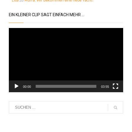
Lisa
zu
Hurra: Wir bekommen eine neue Yacht!
EIN KLEINER CLIP SAGT EINFACH MEHR …
Video-
Player
00:00
03:55