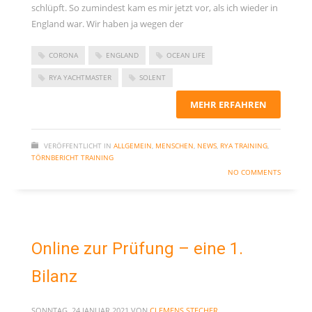
schlüpft. So zumindest kam es mir jetzt vor, als ich wieder in
November 2023
England war. Wir haben ja wegen der
September 2023
Juni 2023
CORONA
ENGLAND
OCEAN LIFE
Mai 2023
RYA YACHTMASTER
SOLENT
März 2023
MEHR ERFAHREN
Dezember 2022
September 2022
VERÖFFENTLICHT IN
ALLGEMEIN
,
MENSCHEN
,
NEWS
,
RYA TRAINING
,
TÖRNBERICHT TRAINING
Juni 2022
NO COMMENTS
Februar 2022
Januar 2022
Oktober 2021
Online zur Prüfung – eine 1.
Juni 2021
Bilanz
Mai 2021
April 2021
SONNTAG, 24 JANUAR 2021
VON
CLEMENS STECHER