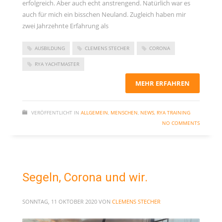
erfolgreich. Aber auch echt anstrengend. Natürlich war es
Kommentar-Feed
auch für mich ein bisschen Neuland. Zugleich haben mir
WordPress.org
zwei Jahrzehnte Erfahrung als
AUSBILDUNG
CLEMENS STECHER
CORONA
RYA YACHTMASTER
MEHR ERFAHREN
VERÖFFENTLICHT IN
ALLGEMEIN
,
MENSCHEN
,
NEWS
,
RYA TRAINING
NO COMMENTS
Segeln, Corona und wir.
SONNTAG, 11 OKTOBER 2020
VON
CLEMENS STECHER