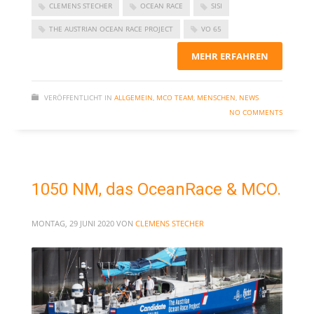
CLEMENS STECHER
OCEAN RACE
SISI
November 2023
THE AUSTRIAN OCEAN RACE PROJECT
VO 65
September 2023
Juni 2023
MEHR ERFAHREN
Mai 2023
März 2023
VERÖFFENTLICHT IN
ALLGEMEIN
,
MCO TEAM
,
MENSCHEN
,
NEWS
NO COMMENTS
Dezember 2022
September 2022
Juni 2022
1050 NM, das OceanRace & MCO.
Februar 2022
Januar 2022
MONTAG, 29 JUNI 2020
VON
CLEMENS STECHER
Oktober 2021
Juni 2021
Mai 2021
April 2021