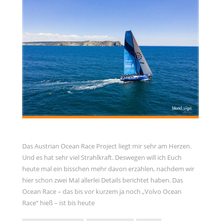
Allgemein
Gäste
Jans Weg zum Yachtmaster
MCO Team
Menschen
News
OceanLife
RYA Training
Schulungsyacht
Das Austrian Ocean Race Project liegt mir sehr am Herzen.
Spezialkurse
Und es hat sehr viel Strahlkraft. Deswegen will ich Euch
Törnbericht OceanLife
heute mal ein bisschen mehr davon erzählen, nachdem wir
Törnbericht Training
hier schon zwei Mal allerlei Details berichtet haben. Das
Ocean Race – das bis vor kurzem ja noch „Volvo Ocean
ARCHIVE
Race“ hieß – ist bis heute