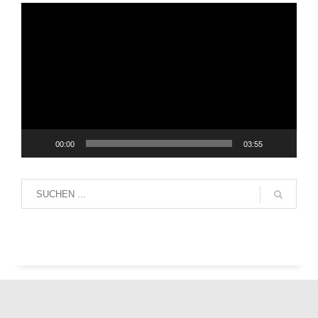
Video-
Player
00:00
03:55