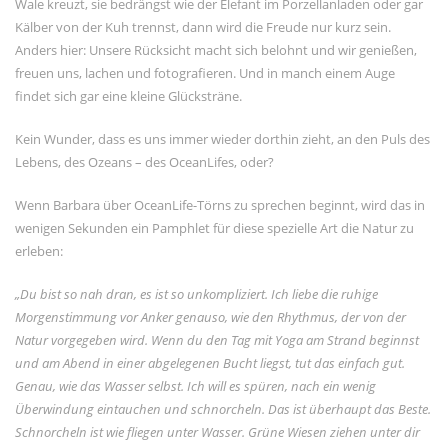
Wale kreuzt, sie bedrängst wie der Elefant im Porzellanladen oder gar
Kälber von der Kuh trennst, dann wird die Freude nur kurz sein.
Anders hier: Unsere Rücksicht macht sich belohnt und wir genießen,
freuen uns, lachen und fotografieren. Und in manch einem Auge
findet sich gar eine kleine Glücksträne.
Kein Wunder, dass es uns immer wieder dorthin zieht, an den Puls des
Lebens, des Ozeans – des OceanLifes, oder?
Wenn Barbara über OceanLife-Törns zu sprechen beginnt, wird das in
wenigen Sekunden ein Pamphlet für diese spezielle Art die Natur zu
erleben:
„Du bist so nah dran, es ist so unkompliziert. Ich liebe die ruhige
Morgenstimmung vor Anker genauso, wie den Rhythmus, der von der
Natur vorgegeben wird. Wenn du den Tag mit Yoga am Strand beginnst
und am Abend in einer abgelegenen Bucht liegst, tut das einfach gut.
Genau, wie das Wasser selbst. Ich will es spüren, nach ein wenig
Überwindung eintauchen und schnorcheln. Das ist überhaupt das Beste.
Schnorcheln ist wie fliegen unter Wasser. Grüne Wiesen ziehen unter dir