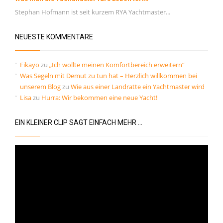
Stephan Hofmann ist seit kurzem RYA Yachtmaster...
NEUESTE KOMMENTARE
Fikayo
zu
„Ich wollte meinen Komfortbereich erweitern“
Was Segeln mit Demut zu tun hat – Herzlich willkommen bei
unserem Blog
zu
Wie aus einer Landratte ein Yachtmaster wird
Lisa
zu
Hurra: Wir bekommen eine neue Yacht!
EIN KLEINER CLIP SAGT EINFACH MEHR …
Video-
Player