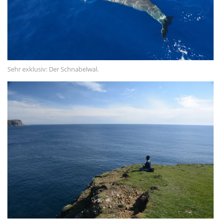
Februar 2021
Januar 2021
November 2020
Oktober 2020
Sehr exklusiv: Der Schnabelwal.
September 2020
August 2020
Juli 2020
Juni 2020
Mai 2020
META
Registrieren
Anmelden
Eintrags-Feed