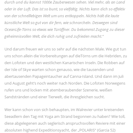
durch und du kannst 1000e Zauberwesen sehen. Viel mehr, als an Land
oder in der Luft. Das ist so bunt, so vielfältig. Nichts kann dich so effektiv
von der schnelllebigen Welt um uns entkoppeln. Nichts hält die laute
künstliche Welt so gut von dir fern, wie schnorcheln. Deswegen sind
OceanLife-Törns so etwas wie Türöffner. Du bekommst Zugang zu dieser
geheimnisvollen Welt, die dich ruhig und zufrieden macht.“
Und darum freuen wir uns so sehr auf die nächsten Male. Wie gut tun
uns schon allein die Vorbereitungen auf dieTörns um die Hebriden, zu
den Lofoten und den westlichen Kanarischen Inseln. Die Robben auf
der Isle of Skye warten schon genauso, wie die tausenden und
abertausenden Papageintaucher auf Canna-Island. Und dann im Juli
und August geht’s noch weiter nach Norden. Die Lofoten Norwegens
rufen uns und locken mit atemberaubender Szenerie, weißen
Sandstränden und einer Tierwelt, die ihresgleichen sucht.
Wer kann schon von sich behaupten, im Walrevier unter kreisenden
Seeadlern den Tag mit Yoga am Strand begonnen zu haben? Wie toll,
diese abgelegenen auch seglerisch anspruchsvollen Reviere mit einer
absoluten highend Expeditionsyacht, der „POLARIS“ (Garcia 52)