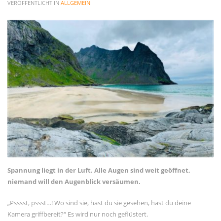
VERÖFFENTLICHT IN
ALLGEMEIN
Allgemein
Gäste
Jans Weg zum Yachtmaster
MCO Team
Menschen
News
OceanLife
RYA Training
Schulungsyacht
Spezialkurse
Törnbericht OceanLife
Spannung liegt in der Luft. Alle Augen sind weit geöffnet,
Törnbericht Training
niemand will den Augenblick versäumen.
ARCHIVE
„Psssst, pssst…! Wo sind sie, hast du sie gesehen, hast du deine
Kamera griffbereit?“ Es wird nur noch geflüstert.