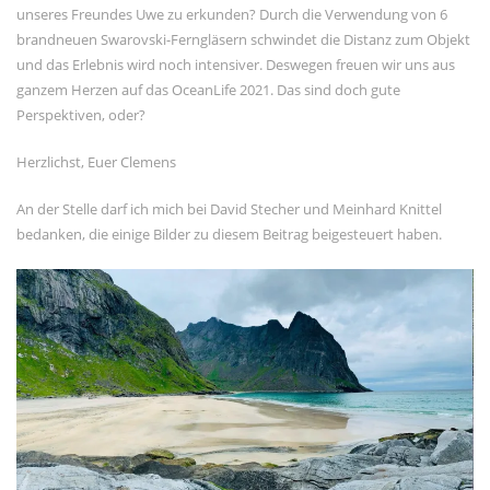
unseres Freundes Uwe zu erkunden? Durch die Verwendung von 6
brandneuen Swarovski-Ferngläsern schwindet die Distanz zum Objekt
und das Erlebnis wird noch intensiver. Deswegen freuen wir uns aus
ganzem Herzen auf das OceanLife 2021. Das sind doch gute
Perspektiven, oder?
Herzlichst, Euer Clemens
An der Stelle darf ich mich bei David Stecher und Meinhard Knittel
bedanken, die einige Bilder zu diesem Beitrag beigesteuert haben.