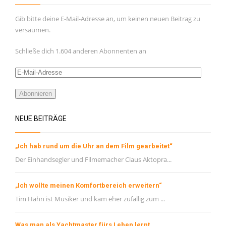
Gib bitte deine E-Mail-Adresse an, um keinen neuen Beitrag zu
versäumen.
Schließe dich 1.604 anderen Abonnenten an
E-
Mail-
Adresse
Abonnieren
NEUE BEITRÄGE
„Ich hab rund um die Uhr an dem Film gearbeitet“
Der Einhandsegler und Filmemacher Claus Aktopra...
„Ich wollte meinen Komfortbereich erweitern“
Tim Hahn ist Musiker und kam eher zufällig zum ...
Was man als Yachtmaster fürs Leben lernt