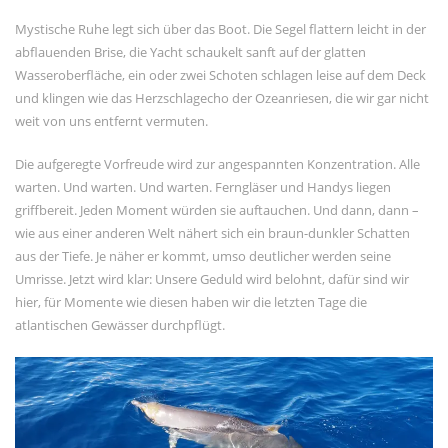
November 2023
Mystische Ruhe legt sich über das Boot. Die Segel flattern leicht in der
September 2023
abflauenden Brise, die Yacht schaukelt sanft auf der glatten
Wasseroberfläche, ein oder zwei Schoten schlagen leise auf dem Deck
Juni 2023
und klingen wie das Herzschlagecho der Ozeanriesen, die wir gar nicht
Mai 2023
weit von uns entfernt vermuten.
März 2023
Die aufgeregte Vorfreude wird zur angespannten Konzentration. Alle
Dezember 2022
warten. Und warten. Und warten. Ferngläser und Handys liegen
September 2022
griffbereit. Jeden Moment würden sie auftauchen. Und dann, dann –
wie aus einer anderen Welt nähert sich ein braun-dunkler Schatten
Juni 2022
aus der Tiefe. Je näher er kommt, umso deutlicher werden seine
Februar 2022
Umrisse. Jetzt wird klar: Unsere Geduld wird belohnt, dafür sind wir
Januar 2022
hier, für Momente wie diesen haben wir die letzten Tage die
atlantischen Gewässer durchpflügt.
Oktober 2021
Juni 2021
Mai 2021
April 2021