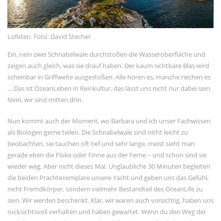
Lofoten. Foto: David Stecher
Ein, nein zwei Schnabelwale durchstoßen die Wasseroberfläche und
zeigen auch gleich, was sie drauf haben. Der kaum sichtbare Blas wird
scheinbar in Griffweite ausgestoßen. Alle hören es, manche riechen es
… Das ist OzeanLeben in Reinkultur, das lässt uns nicht nur dabei sein.
Nein, wir sind mitten drin.
Nun kommt auch der Moment, wo Barbara und ich unser Fachwissen
als Biologen gerne teilen. Die Schnabelwale sind nicht leicht zu
beobachten, sie tauchen oft tief und sehr lange, meist sieht man
gerade eben die Fluke oder Finne aus der Ferne – und schon sind sie
wieder weg. Aber nicht dieses Mal. Unglaubliche 30 Minuten begleiten
die beiden Prachtexemplare unsere Yacht und geben uns das Gefühl,
nicht Fremdkörper, sondern vielmehr Bestandteil des OceanLife zu
sein. Wir werden beschenkt. Klar, wir waren auch vorsichtig, haben uns
rücksichtsvoll verhalten und haben gewartet. Wenn du den Weg der