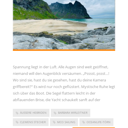
Spannung liegt in der Luft. Alle Augen sind weit geöffnet,
niemand will den Augenblick versäumen. „Psssst, pssst…!
Wo sind sie, hast du sie gesehen, hast du deine Kamera
griffbereit?“ Es wird nur noch geflüstert. Mystische Ruhe legt
sich über das Boot. Die Segel flattern leicht in der
abflauenden Brise, die Yacht schaukelt sanft auf der
ÄUSSERE HEBRIDEN
BARBARA WIRLEITNER
CLEMENS STECHER
MCO SAILING
OCEANLIFE-TÖRN