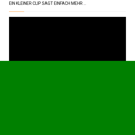
EIN KLEINER CLIP SAGT EINFACH MEHR …
Video-
Player
00:00
03:55