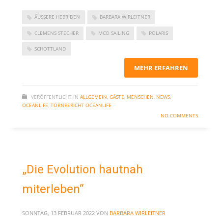
November 2023
ÄUSSERE HEBRIDEN
BARBARA WIRLEITNER
September 2023
CLEMENS STECHER
MCO SAILING
POLARIS
Juni 2023
SCHOTTLAND
Mai 2023
MEHR ERFAHREN
März 2023
Dezember 2022
VERÖFFENTLICHT IN
ALLGEMEIN
,
GÄSTE
,
MENSCHEN
,
NEWS
,
September 2022
OCEANLIFE
,
TÖRNBERICHT OCEANLIFE
Juni 2022
NO COMMENTS
Februar 2022
Januar 2022
Oktober 2021
„Die Evolution hautnah
Juni 2021
miterleben“
Mai 2021
April 2021
SONNTAG, 13 FEBRUAR 2022
VON
BARBARA WIRLEITNER