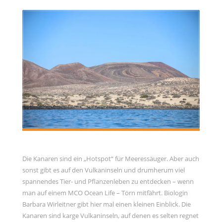
Februar 2021
Januar 2021
November 2020
Oktober 2020
September 2020
August 2020
Juli 2020
Juni 2020
Mai 2020
META
Die Kanaren sind ein „Hotspot“ für Meeressäuger. Aber auch
sonst gibt es auf den Vulkaninseln und drumherum viel
Registrieren
spannendes Tier- und Pflanzenleben zu entdecken – wenn
man auf einem MCO Ocean Life – Törn mitfährt. Biologin
Anmelden
Barbara Wirleitner gibt hier mal einen kleinen Einblick. Die
Eintrags-Feed
Kanaren sind karge Vulkaninseln, auf denen es selten regnet