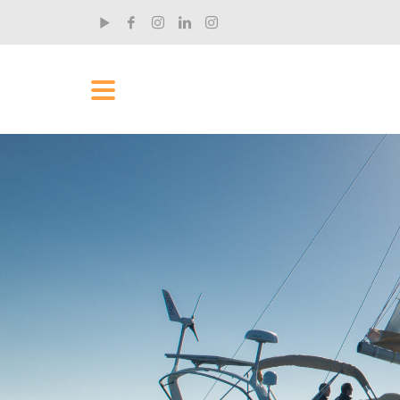
RECENT POSTS
„Ich hab rund um die Uhr an dem Film gearbeitet“
Der Einhandsegler und Filmemacher Claus Aktopra...
„Ich wollte meinen Komfortbereich erweitern“
Tim Hahn ist Musiker und kam eher zufällig zum ...
Was man als Yachtmaster fürs Leben lernt
Stephan Hofmann ist seit kurzem RYA Yachtmaster...
Was Segeln mit Demut zu tun hat
Stephan Hofmann ist seit kurzem RYA Yachtmaster...
Wie aus einer Landratte ein Yachtmaster wird
Stephan Hofmann ist seit kurzem RYA Yachtmaster...