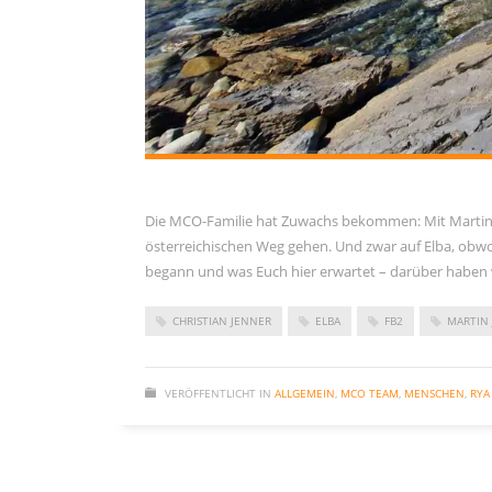
November 2023
September 2023
Juni 2023
Mai 2023
März 2023
Dezember 2022
Die MCO-Familie hat Zuwachs bekommen: Mit Martin 
September 2022
österreichischen Weg gehen. Und zwar auf Elba, obwoh
Juni 2022
begann und was Euch hier erwartet – darüber haben w
Februar 2022
CHRISTIAN JENNER
ELBA
FB2
MARTIN
Januar 2022
Oktober 2021
VERÖFFENTLICHT IN
ALLGEMEIN
,
MCO TEAM
,
MENSCHEN
,
RYA
Juni 2021
Mai 2021
April 2021