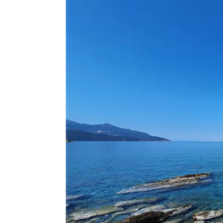
Allgemein
Gäste
Jans Weg zum Yachtmaster
MCO Team
Menschen
News
OceanLife
RYA Training
Schulungsyacht
Spezialkurse
Törnbericht OceanLife
Törnbericht Training
ARCHIVE