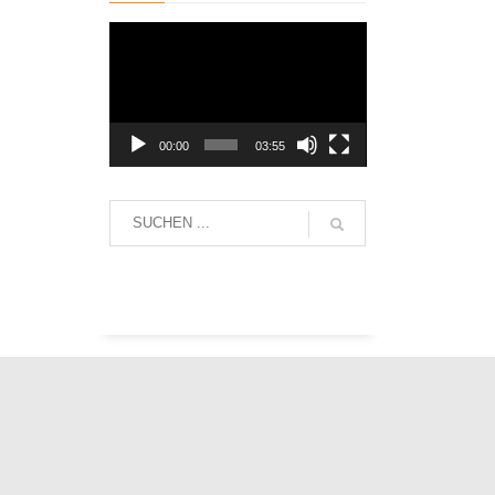
Video-
Player
00:00
03:55