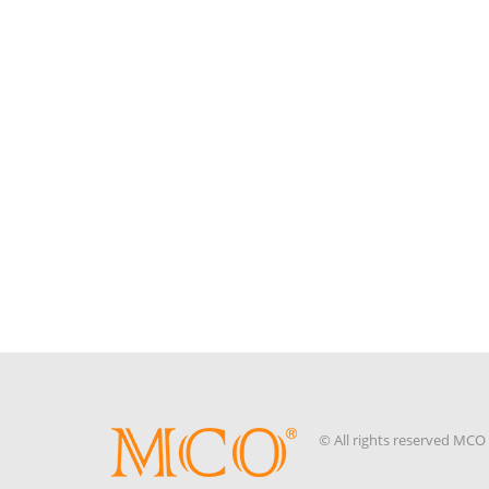
Februar 2021
Januar 2021
November 2020
Oktober 2020
September 2020
August 2020
Juli 2020
Juni 2020
Mai 2020
META
Registrieren
Anmelden
© All rights reserved MC
Eintrags-Feed