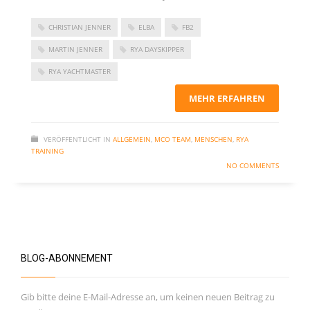
November 2023
CHRISTIAN JENNER
ELBA
FB2
September 2023
MARTIN JENNER
RYA DAYSKIPPER
Juni 2023
RYA YACHTMASTER
Mai 2023
März 2023
MEHR ERFAHREN
Dezember 2022
VERÖFFENTLICHT IN
ALLGEMEIN
,
MCO TEAM
,
MENSCHEN
,
RYA
September 2022
TRAINING
Juni 2022
NO COMMENTS
Februar 2022
Januar 2022
Oktober 2021
Juni 2021
BLOG-ABONNEMENT
Mai 2021
April 2021
Gib bitte deine E-Mail-Adresse an, um keinen neuen Beitrag zu