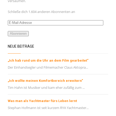
versäumen.
Februar 2021
Januar 2021
Schließe dich 1.604 anderen Abonnenten an
November 2020
E-
Oktober 2020
Mail-
Adresse
Abonnieren
September 2020
August 2020
NEUE BEITRÄGE
Juli 2020
„Ich hab rund um die Uhr an dem Film gearbeitet“
Juni 2020
Der Einhandsegler und Filmemacher Claus Aktopra...
Mai 2020
META
„Ich wollte meinen Komfortbereich erweitern“
Tim Hahn ist Musiker und kam eher zufällig zum ...
Registrieren
Was man als Yachtmaster fürs Leben lernt
Anmelden
Stephan Hofmann ist seit kurzem RYA Yachtmaster...
Eintrags-Feed