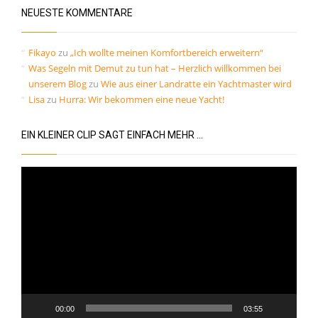
Kommentar-Feed
NEUESTE KOMMENTARE
WordPress.org
Fikayo
zu
„Ich wollte meinen Komfortbereich erweitern“
Was Segeln mit Demut zu tun hat – Herzlich willkommen bei
unserem Blog
zu
Wie aus einer Landratte ein Yachtmaster wird
Lisa
zu
Hurra: Wir bekommen eine neue Yacht!
EIN KLEINER CLIP SAGT EINFACH MEHR …
Video-
Player
00:00
03:55