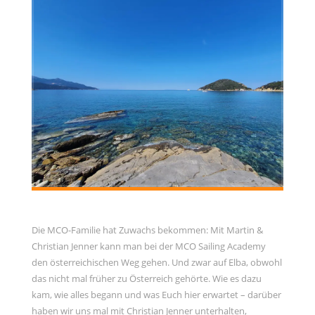
Allgemein
Gäste
Jans Weg zum Yachtmaster
MCO Team
Menschen
News
OceanLife
RYA Training
Schulungsyacht
Spezialkurse
Die MCO-Familie hat Zuwachs bekommen: Mit Martin &
Törnbericht OceanLife
Christian Jenner kann man bei der MCO Sailing Academy
Törnbericht Training
den österreichischen Weg gehen. Und zwar auf Elba, obwohl
das nicht mal früher zu Österreich gehörte. Wie es dazu
ARCHIVE
kam, wie alles begann und was Euch hier erwartet – darüber
haben wir uns mal mit Christian Jenner unterhalten,