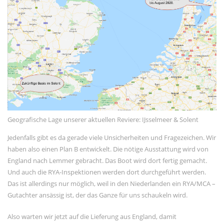
November 2023
September 2023
Juni 2023
Mai 2023
März 2023
Dezember 2022
September 2022
Juni 2022
Geografische Lage unserer aktuellen Reviere: IJsselmeer & Solent
Februar 2022
Jedenfalls gibt es da gerade viele Unsicherheiten und Fragezeichen. Wir
haben also einen Plan B entwickelt. Die nötige Ausstattung wird von
Januar 2022
England nach Lemmer gebracht. Das Boot wird dort fertig gemacht.
Oktober 2021
Und auch die RYA-Inspektionen werden dort durchgeführt werden.
Juni 2021
Das ist allerdings nur möglich, weil in den Niederlanden ein RYA/MCA –
Gutachter ansässig ist, der das Ganze für uns schaukeln wird.
Mai 2021
April 2021
Also warten wir jetzt auf die Lieferung aus England, damit