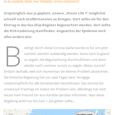
IN
ALLGEMEIN
,
NEWS
,
RYA TRAINING
,
SCHULUNGSYACHT
Allgemein
Gäste
Ursprünglich war ja geplant, unsere „Ocean Life 1“ möglichst
schnell nach Großbritannien zu bringen. Dort sollte sie für den
Jans Weg zum Yachtmaster
Eintrag in das Sea-Ship-Register begutachtet werden, dort sollte
MCO Team
die RYA-Codierung stattfinden. Angesichts der Epidemie wird
Menschen
alles anders sein
.
B
News
edingt durch diese Corona-Sache würde es für uns jetzt
OceanLife
nämlich ziemlich aufwändig werden, extra nach England
zu segeln, die Begutachtung durchzuführen und dann
RYA Training
wieder nach Lemmer zurück zu segeln. Wieso zurück?
Schulungsyacht
Einfach deshalb, weil sich momentan ein kleines Problem abzeichnet.
Spezialkurse
Die britische Regierung hat vor zwei Tagen eine 14-tägige
Isolationspflicht für alle Einreisenden beschlossen. Das könnte für
Törnbericht OceanLife
unsere Juli-Trainings im Solent ein Problem sein. Allerdings hat mich
Törnbericht Training
heute mein Freund Ian aus Hamble darüber informiert, dass diese
Regelung wohl nur bis zum 1. Juli gelten sollte…
ARCHIVE