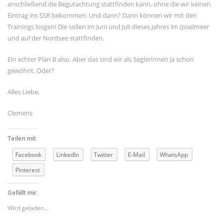
anschließend die Begutachtung stattfinden kann, ohne die wir keinen
Februar 2021
Eintrag ins SSR bekommen. Und dann? Dann können wir mit den
Januar 2021
Trainings losgen! Die sollen im Juni und Juli dieses Jahres im IJsselmeer
November 2020
und auf der Nordsee stattfinden.
Oktober 2020
Ein echter Plan B also. Aber das sind wir als SeglerInnen ja schon
September 2020
gewöhnt. Oder?
August 2020
Alles Liebe,
Juli 2020
Clemens
Juni 2020
Mai 2020
Teilen mit:
META
Facebook
LinkedIn
Twitter
E-Mail
WhatsApp
Pinterest
Registrieren
Gefällt mir:
Anmelden
Wird geladen...
Eintrags-Feed