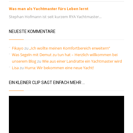
Was man als Yachtmaster fürs Leben lernt
Stephan Hofmann ist seit kurzem RYA Yachtmaster...
NEUESTE KOMMENTARE
Fikayo
zu
„Ich wollte meinen Komfortbereich erweitern“
Was Segeln mit Demut zu tun hat – Herzlich willkommen bei
unserem Blog
zu
Wie aus einer Landratte ein Yachtmaster wird
Lisa
zu
Hurra: Wir bekommen eine neue Yacht!
EIN KLEINER CLIP SAGT EINFACH MEHR …
Video-
Player