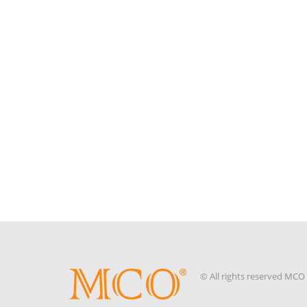
Februar 2021
Januar 2021
November 2020
Oktober 2020
September 2020
August 2020
Juli 2020
Juni 2020
Mai 2020
META
Registrieren
Anmelden
© All rights reserved MC
Eintrags-Feed