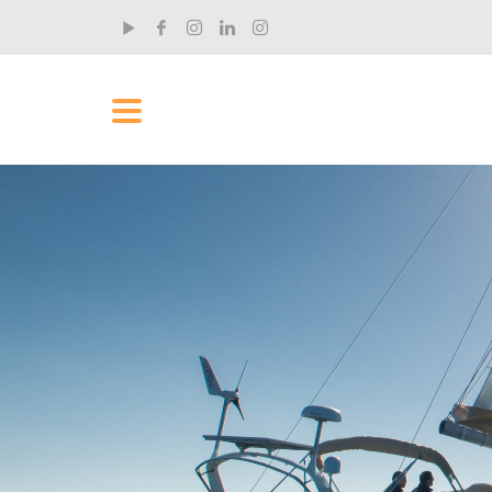
RECENT POSTS
„Ich hab rund um die Uhr an dem Film gearbeitet“
Der Einhandsegler und Filmemacher Claus Aktopra...
„Ich wollte meinen Komfortbereich erweitern“
Tim Hahn ist Musiker und kam eher zufällig zum ...
Was man als Yachtmaster fürs Leben lernt
Stephan Hofmann ist seit kurzem RYA Yachtmaster...
Was Segeln mit Demut zu tun hat
Stephan Hofmann ist seit kurzem RYA Yachtmaster...
Wie aus einer Landratte ein Yachtmaster wird
Stephan Hofmann ist seit kurzem RYA Yachtmaster...