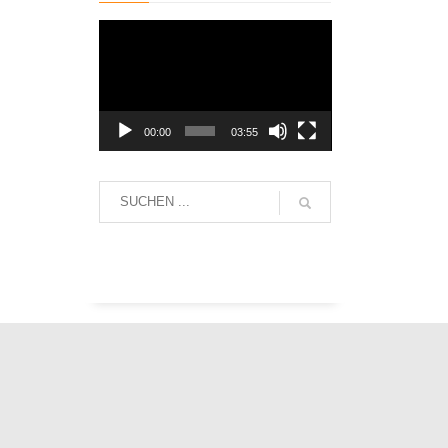
Video-
Player
00:00
03:55