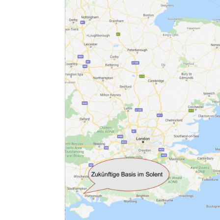
Allgemein
Gäste
Jans Weg zum Yachtmaster
MCO Team
Menschen
News
OceanLife
RYA Training
Schulungsyacht
Spezialkurse
Törnbericht OceanLife
Törnbericht Training
ARCHIVE