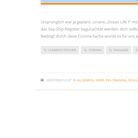
November 2023
September 2023
Ursprünglich war ja geplant, unsere „Ocean Life 1“ mög
Juni 2023
das Sea-Ship-Register begutachtet werden, dort sollte
Mai 2023
Bedingt durch diese Corona-Sache würde es für uns j
März 2023
CLEMENS STECHER
CORONA
ENGLAND
Dezember 2022
September 2022
Juni 2022
VERÖFFENTLICHT IN
ALLGEMEIN
,
NEWS
,
RYA TRAINING
,
SCHUL
Februar 2022
Januar 2022
Oktober 2021
Juni 2021
Mai 2021
April 2021