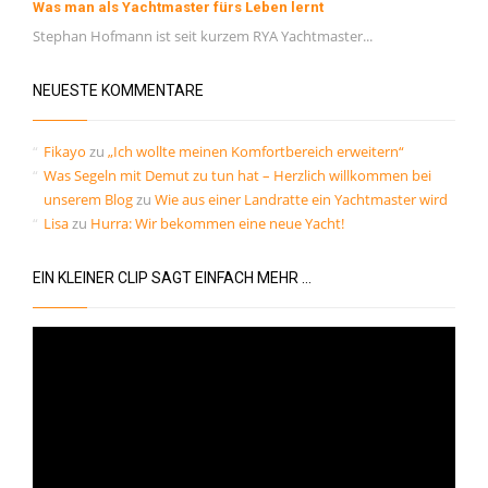
Was man als Yachtmaster fürs Leben lernt
Kommentar-Feed
Stephan Hofmann ist seit kurzem RYA Yachtmaster...
WordPress.org
NEUESTE KOMMENTARE
Fikayo
zu
„Ich wollte meinen Komfortbereich erweitern“
Was Segeln mit Demut zu tun hat – Herzlich willkommen bei
unserem Blog
zu
Wie aus einer Landratte ein Yachtmaster wird
Lisa
zu
Hurra: Wir bekommen eine neue Yacht!
EIN KLEINER CLIP SAGT EINFACH MEHR …
Video-
Player