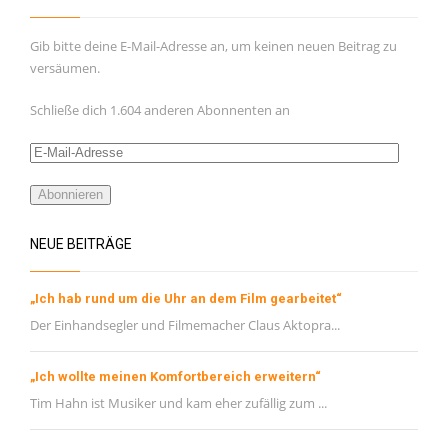
Februar 2021
Januar 2021
Gib bitte deine E-Mail-Adresse an, um keinen neuen Beitrag zu
versäumen.
November 2020
Oktober 2020
Schließe dich 1.604 anderen Abonnenten an
September 2020
E-
August 2020
Mail-
Adresse
Abonnieren
Juli 2020
Juni 2020
NEUE BEITRÄGE
Mai 2020
„Ich hab rund um die Uhr an dem Film gearbeitet“
META
Der Einhandsegler und Filmemacher Claus Aktopra...
Registrieren
„Ich wollte meinen Komfortbereich erweitern“
Anmelden
Tim Hahn ist Musiker und kam eher zufällig zum ...
Eintrags-Feed