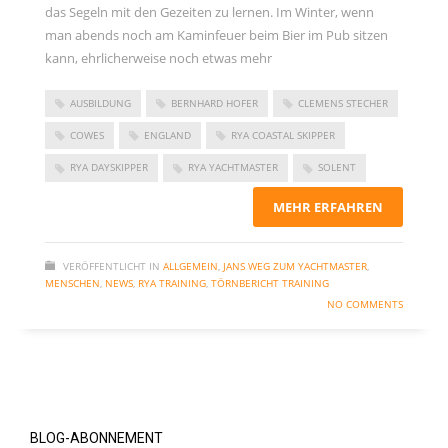
das Segeln mit den Gezeiten zu lernen. Im Winter, wenn
November 2023
man abends noch am Kaminfeuer beim Bier im Pub sitzen
September 2023
kann, ehrlicherweise noch etwas mehr
Juni 2023
AUSBILDUNG
BERNHARD HOFER
CLEMENS STECHER
Mai 2023
COWES
ENGLAND
RYA COASTAL SKIPPER
März 2023
RYA DAYSKIPPER
RYA YACHTMASTER
SOLENT
Dezember 2022
September 2022
MEHR ERFAHREN
Juni 2022
VERÖFFENTLICHT IN
ALLGEMEIN
,
JANS WEG ZUM YACHTMASTER
,
Februar 2022
MENSCHEN
,
NEWS
,
RYA TRAINING
,
TÖRNBERICHT TRAINING
Januar 2022
NO COMMENTS
Oktober 2021
Juni 2021
Mai 2021
April 2021
BLOG-ABONNEMENT