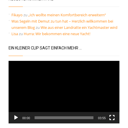
Fikayo
zu
„Ich wollte meinen Komfortbereich erweitern“
Was Segeln mit Demut zu tun hat – Herzlich willkommen bei
unserem Blog
zu
Wie aus einer Landratte ein Yachtmaster wird
Lisa
zu
Hurra: Wir bekommen eine neue Yacht!
EIN KLEINER CLIP SAGT EINFACH MEHR …
Video-
Player
00:00
03:55