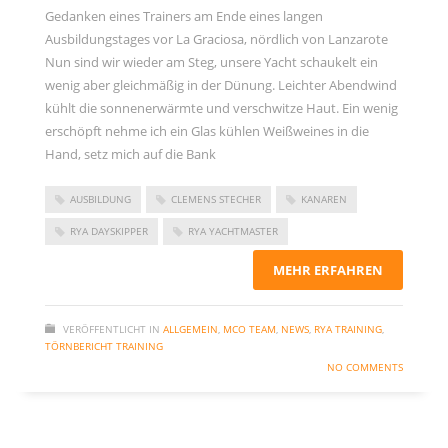
Gedanken eines Trainers am Ende eines langen
Ausbildungstages vor La Graciosa, nördlich von Lanzarote
Nun sind wir wieder am Steg, unsere Yacht schaukelt ein
wenig aber gleichmäßig in der Dünung. Leichter Abendwind
kühlt die sonnenerwärmte und verschwitze Haut. Ein wenig
erschöpft nehme ich ein Glas kühlen Weißweines in die
Hand, setz mich auf die Bank
AUSBILDUNG
CLEMENS STECHER
KANAREN
RYA DAYSKIPPER
RYA YACHTMASTER
MEHR ERFAHREN
VERÖFFENTLICHT IN
ALLGEMEIN
,
MCO TEAM
,
NEWS
,
RYA TRAINING
,
TÖRNBERICHT TRAINING
NO COMMENTS