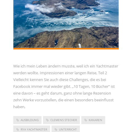
Wie ich mein Leben ändern musste, weil ich ein Yachtmaster
werden wollte. Impressionen einer langen Reise, Teil 2
Vielleicht kennen Sie auch diese Challenges, die es bei
Facebook immer mal wieder gibt. „10 Tagen, 10 Bücher“ ist
eine davon – es geht darum, ganz ohne lange Rezension
zehn Werke vorzustellen, die einen besonders beeinflusst
haben,
AUSBILDUNG
CLEMENS STECHER
KANAREN
RYA YACHTMASTER
UNTERRICHT