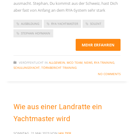
ausmacht. Stephan, Du kommst aus der Schweiz, hast Dich
November 2023
aber fast von Anfang an dem RYA-System sehr stark
September 2023
Juni 2023
AUSBILDUNG
RYA YACHTMASTER
SOLENT
Mai 2023
STEPHAN HOFMANN
März 2023
MEHR ERFAHREN
Dezember 2022
September 2022
VERÖFFENTLICHT IN
ALLGEMEIN
,
MCO TEAM
,
NEWS
,
RYA TRAINING
,
SCHULUNGSYACHT
,
TÖRNBERICHT TRAINING
Juni 2022
NO COMMENTS
Februar 2022
Januar 2022
Oktober 2021
Wie aus einer Landratte ein
Juni 2021
Yachtmaster wird
Mai 2021
April 2021
SONNTAG, 21 MAI 2023
VON
JAN ZIER