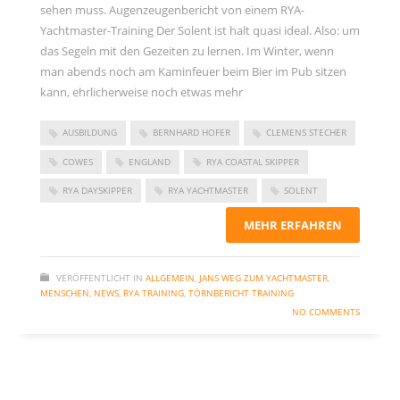
sehen muss. Augenzeugenbericht von einem RYA-
Yachtmaster-Training Der Solent ist halt quasi ideal. Also: um
das Segeln mit den Gezeiten zu lernen. Im Winter, wenn
man abends noch am Kaminfeuer beim Bier im Pub sitzen
kann, ehrlicherweise noch etwas mehr
AUSBILDUNG
BERNHARD HOFER
CLEMENS STECHER
COWES
ENGLAND
RYA COASTAL SKIPPER
RYA DAYSKIPPER
RYA YACHTMASTER
SOLENT
MEHR ERFAHREN
VERÖFFENTLICHT IN
ALLGEMEIN
,
JANS WEG ZUM YACHTMASTER
,
MENSCHEN
,
NEWS
,
RYA TRAINING
,
TÖRNBERICHT TRAINING
NO COMMENTS