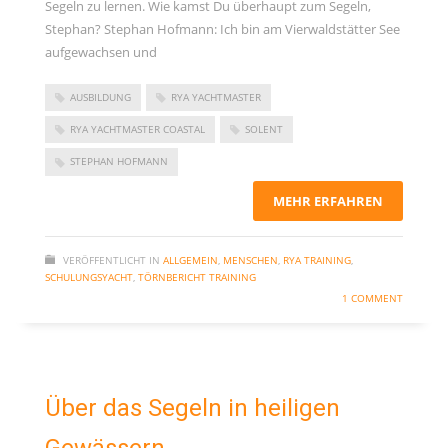
Segeln zu lernen. Wie kamst Du überhaupt zum Segeln,
Kommentar-Feed
Stephan? Stephan Hofmann: Ich bin am Vierwaldstätter See
WordPress.org
aufgewachsen und
AUSBILDUNG
RYA YACHTMASTER
RYA YACHTMASTER COASTAL
SOLENT
STEPHAN HOFMANN
MEHR ERFAHREN
VERÖFFENTLICHT IN
ALLGEMEIN
,
MENSCHEN
,
RYA TRAINING
,
SCHULUNGSYACHT
,
TÖRNBERICHT TRAINING
1 COMMENT
Über das Segeln in heiligen
Gewässern