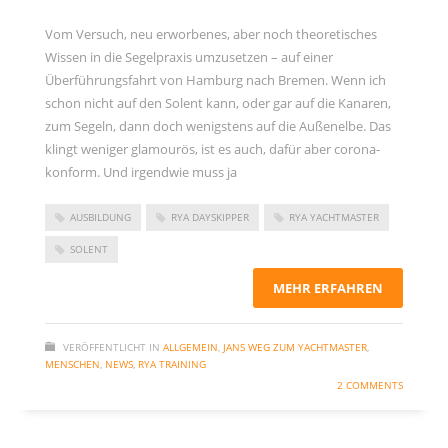
Vom Versuch, neu erworbenes, aber noch theoretisches
Wissen in die Segelpraxis umzusetzen – auf einer
Überführungsfahrt von Hamburg nach Bremen. Wenn ich
schon nicht auf den Solent kann, oder gar auf die Kanaren,
zum Segeln, dann doch wenigstens auf die Außenelbe. Das
klingt weniger glamourös, ist es auch, dafür aber corona-
konform. Und irgendwie muss ja
AUSBILDUNG
RYA DAYSKIPPER
RYA YACHTMASTER
SOLENT
MEHR ERFAHREN
VERÖFFENTLICHT IN
ALLGEMEIN
,
JANS WEG ZUM YACHTMASTER
,
MENSCHEN
,
NEWS
,
RYA TRAINING
2 COMMENTS