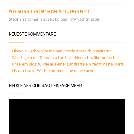
Was man als Yachtmaster fürs Leben lernt
Stephan Hofmann ist seit kurzem RYA Yachtmaster...
NEUESTE KOMMENTARE
Fikayo
zu
„Ich wollte meinen Komfortbereich erweitern“
Was Segeln mit Demut zu tun hat – Herzlich willkommen bei
unserem Blog
zu
Wie aus einer Landratte ein Yachtmaster wird
Lisa
zu
Hurra: Wir bekommen eine neue Yacht!
EIN KLEINER CLIP SAGT EINFACH MEHR …
Video-
Player