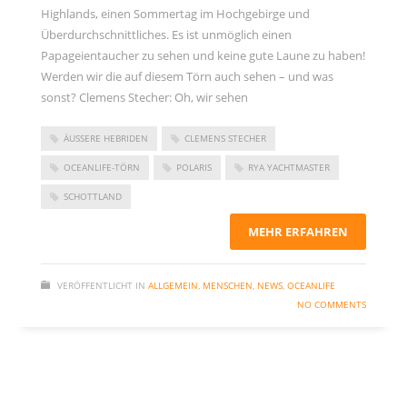
Kommentar-Feed
Highlands, einen Sommertag im Hochgebirge und
Überdurchschnittliches. Es ist unmöglich einen
WordPress.org
Papageientaucher zu sehen und keine gute Laune zu haben!
Werden wir die auf diesem Törn auch sehen – und was
sonst? Clemens Stecher: Oh, wir sehen
ÄUSSERE HEBRIDEN
CLEMENS STECHER
OCEANLIFE-TÖRN
POLARIS
RYA YACHTMASTER
SCHOTTLAND
MEHR ERFAHREN
VERÖFFENTLICHT IN
ALLGEMEIN
,
MENSCHEN
,
NEWS
,
OCEANLIFE
NO COMMENTS