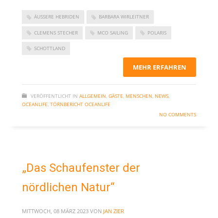
November 2023
ÄUSSERE HEBRIDEN
BARBARA WIRLEITNER
September 2023
CLEMENS STECHER
MCO SAILING
POLARIS
Juni 2023
SCHOTTLAND
Mai 2023
MEHR ERFAHREN
März 2023
Dezember 2022
VERÖFFENTLICHT IN
ALLGEMEIN
,
GÄSTE
,
MENSCHEN
,
NEWS
,
September 2022
OCEANLIFE
,
TÖRNBERICHT OCEANLIFE
Juni 2022
NO COMMENTS
Februar 2022
Januar 2022
Oktober 2021
„Das Schaufenster der
Juni 2021
nördlichen Natur“
Mai 2021
April 2021
MITTWOCH, 08 MÄRZ 2023
VON
JAN ZIER