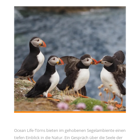
Februar 2021
Januar 2021
November 2020
Oktober 2020
September 2020
August 2020
Juli 2020
Juni 2020
Mai 2020
META
Registrieren
Anmelden
Ocean Life-Törns bieten im gehobenen Segelambiente einen
Eintrags-Feed
tiefen Einblick in die Natur. Ein Gespräch über die Seele der