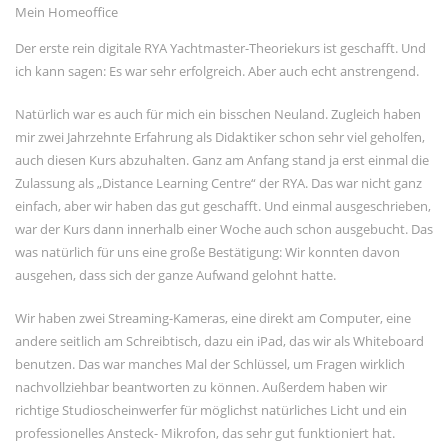
Mein Homeoffice
November 2023
September 2023
Der erste rein digitale RYA Yachtmaster-Theoriekurs ist geschafft. Und
ich kann sagen: Es war sehr erfolgreich. Aber auch echt anstrengend.
Juni 2023
Mai 2023
Natürlich war es auch für mich ein bisschen Neuland. Zugleich haben
mir zwei Jahrzehnte Erfahrung als Didaktiker schon sehr viel geholfen,
März 2023
auch diesen Kurs abzuhalten. Ganz am Anfang stand ja erst einmal die
Dezember 2022
Zulassung als „Distance Learning Centre“ der RYA. Das war nicht ganz
September 2022
einfach, aber wir haben das gut geschafft. Und einmal ausgeschrieben,
war der Kurs dann innerhalb einer Woche auch schon ausgebucht. Das
Juni 2022
was natürlich für uns eine große Bestätigung: Wir konnten davon
Februar 2022
ausgehen, dass sich der ganze Aufwand gelohnt hatte.
Januar 2022
Wir haben zwei Streaming-Kameras, eine direkt am Computer, eine
Oktober 2021
andere seitlich am Schreibtisch, dazu ein iPad, das wir als Whiteboard
benutzen. Das war manches Mal der Schlüssel, um Fragen wirklich
Juni 2021
nachvollziehbar beantworten zu können. Außerdem haben wir
Mai 2021
richtige Studioscheinwerfer für möglichst natürliches Licht und ein
April 2021
professionelles Ansteck- Mikrofon, das sehr gut funktioniert hat.