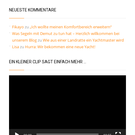
NEUESTE KOMMENTARE
Fikayo
zu
„Ich wollte meinen Komfortbereich erweitern“
Was Segeln mit Demut zu tun hat – Herzlich willkommen bei
unserem Blog
zu
Wie aus einer Landratte ein Yachtmaster wird
Lisa
zu
Hurra: Wir bekommen eine neue Yacht!
EIN KLEINER CLIP SAGT EINFACH MEHR …
Video-
Player