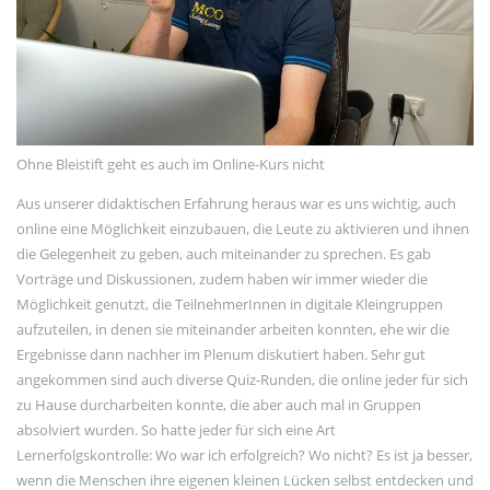
Kommentar-Feed
WordPress.org
Ohne Bleistift geht es auch im Online-Kurs nicht
Aus unserer didaktischen Erfahrung heraus war es uns wichtig, auch
online eine Möglichkeit einzubauen, die Leute zu aktivieren und ihnen
die Gelegenheit zu geben, auch miteinander zu sprechen. Es gab
Vorträge und Diskussionen, zudem haben wir immer wieder die
Möglichkeit genutzt, die TeilnehmerInnen in digitale Kleingruppen
aufzuteilen, in denen sie miteinander arbeiten konnten, ehe wir die
Ergebnisse dann nachher im Plenum diskutiert haben. Sehr gut
angekommen sind auch diverse Quiz-Runden, die online jeder für sich
zu Hause durcharbeiten konnte, die aber auch mal in Gruppen
absolviert wurden. So hatte jeder für sich eine Art
Lernerfolgskontrolle: Wo war ich erfolgreich? Wo nicht? Es ist ja besser,
wenn die Menschen ihre eigenen kleinen Lücken selbst entdecken und