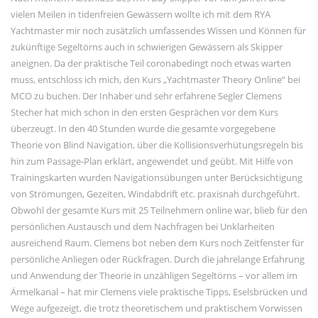
vielen Meilen in tidenfreien Gewässern wollte ich mit dem RYA
Yachtmaster mir noch zusätzlich umfassendes Wissen und Können für
zukünftige Segeltörns auch in schwierigen Gewässern als Skipper
aneignen. Da der praktische Teil coronabedingt noch etwas warten
muss, entschloss ich mich, den Kurs „Yachtmaster Theory Online“ bei
MCO zu buchen. Der Inhaber und sehr erfahrene Segler Clemens
Stecher hat mich schon in den ersten Gesprächen vor dem Kurs
überzeugt. In den 40 Stunden wurde die gesamte vorgegebene
Theorie von Blind Navigation, über die Kollisionsverhütungsregeln bis
hin zum Passage-Plan erklärt, angewendet und geübt. Mit Hilfe von
Trainingskarten wurden Navigationsübungen unter Berücksichtigung
von Strömungen, Gezeiten, Windabdrift etc. praxisnah durchgeführt.
Obwohl der gesamte Kurs mit 25 Teilnehmern online war, blieb für den
persönlichen Austausch und dem Nachfragen bei Unklarheiten
ausreichend Raum. Clemens bot neben dem Kurs noch Zeitfenster für
persönliche Anliegen oder Rückfragen. Durch die jahrelange Erfahrung
und Anwendung der Theorie in unzähligen Segeltörns – vor allem im
Ärmelkanal – hat mir Clemens viele praktische Tipps, Eselsbrücken und
Wege aufgezeigt, die trotz theoretischem und praktischem Vorwissen