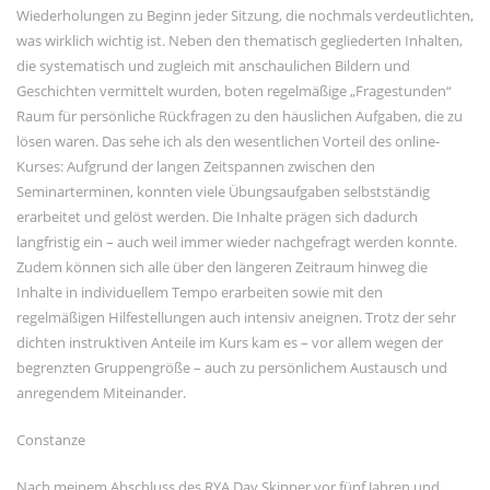
Wiederholungen zu Beginn jeder Sitzung, die nochmals verdeutlichten,
was wirklich wichtig ist. Neben den thematisch gegliederten Inhalten,
die systematisch und zugleich mit anschaulichen Bildern und
Geschichten vermittelt wurden, boten regelmäßige „Fragestunden“
Raum für persönliche Rückfragen zu den häuslichen Aufgaben, die zu
lösen waren. Das sehe ich als den wesentlichen Vorteil des online-
Kurses: Aufgrund der langen Zeitspannen zwischen den
Seminarterminen, konnten viele Übungsaufgaben selbstständig
erarbeitet und gelöst werden. Die Inhalte prägen sich dadurch
langfristig ein – auch weil immer wieder nachgefragt werden konnte.
Zudem können sich alle über den längeren Zeitraum hinweg die
Inhalte in individuellem Tempo erarbeiten sowie mit den
regelmäßigen Hilfestellungen auch intensiv aneignen. Trotz der sehr
dichten instruktiven Anteile im Kurs kam es – vor allem wegen der
begrenzten Gruppengröße – auch zu persönlichem Austausch und
anregendem Miteinander.
Constanze
Nach meinem Abschluss des RYA Day Skipper vor fünf Jahren und